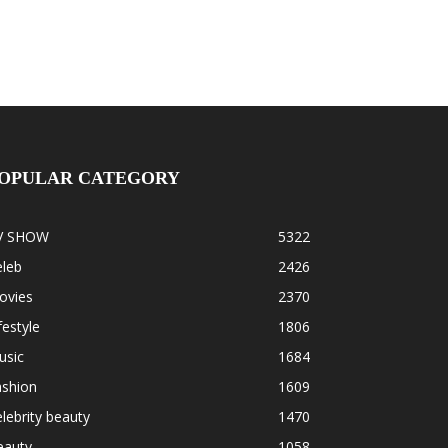
OPULAR CATEGORY
V SHOW
5322
eleb
2426
ovies
2370
festyle
1806
usic
1684
ashion
1609
lebrity beauty
1470
eauty
1058