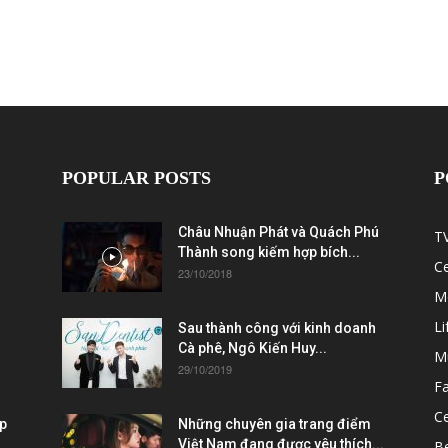
POPULAR POSTS
P
Châu Nhuận Phát và Quách Phú
T
Thành song kiếm hợp bích...
C
23/10/2018
M
Li
Sau thành công với kinh doanh
Cà phê, Ngô Kiến Huy...
M
29/10/2019
F
Ce
ẹp
Những chuyên gia trang điểm
Việt Nam đang được yêu thích...
B