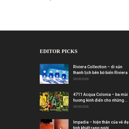
EDITOR PICKS
Riviera Collection – di sản
thanh lịch bên bờ biển Riviera
08/08/2026
4711 Acqua Colonia – ba mùi
hương kinh điển cho những...
08/08/2026
Impadia – hiện thân của vẻ đ
tinh khiết rạng ngời