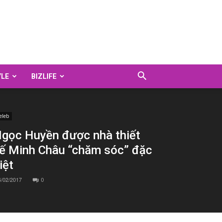
YLE
BIZLIFE
eleb
gọc Huyền được nhà thiết
ế Minh Châu “chăm sóc” đặc
iệt
4/02/2017
0