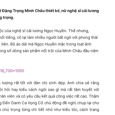
ế Đặng Trọng Minh Châu thiết kế, nữ nghệ sĩ cải lương
g trọng.
uộc của nghệ sĩ cải lương Ngọc Huyền. Thế nhưng,
ổi tiếng, cô lại làm nhiều người bất ngờ với phong thái
u tiên. Bộ áo dài mà Ngọc Huyền mặc trong loạt ảnh
ong số dòng sản phẩm nổi trội của Minh Châu đầu năm
 tượng rất tốt với đàn chị xinh đẹp. Anh chia sẻ rằng
i hỏi hay kiểu cách ngôi sao gì mà rất tâm huyết với
hân viên và có yêu cầu kết quả công việc rất cao. Thậm
ờng Đến Danh Ca Vọng Cổ chủ động đề nghị chụp lại cho
 chú trọng từng chi tiết nhỏ như kiểu tóc, cách trang