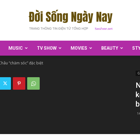
MUSIC
TV SHOW
MOVIES
BEAUTY
ST
SaoZone
Châu “chăm sóc” đặc biệt
C
N
k
b
1