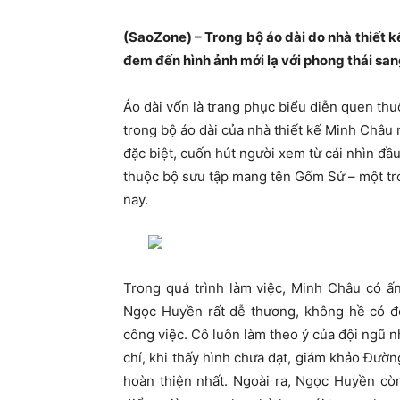
(SaoZone) – Trong bộ áo dài do nhà thiết k
đem đến hình ảnh mới lạ với phong thái san
Áo dài vốn là trang phục biểu diễn quen th
trong bộ áo dài của nhà thiết kế Minh Châu n
đặc biệt, cuốn hút người xem từ cái nhìn đầ
thuộc bộ sưu tập mang tên Gốm Sứ – một tr
nay.
Trong quá trình làm việc, Minh Châu có ấn
Ngọc Huyền rất dễ thương, không hề có đò
công việc. Cô luôn làm theo ý của đội ngũ n
chí, khi thấy hình chưa đạt, giám khảo Đư
hoàn thiện nhất. Ngoài ra, Ngọc Huyền còn