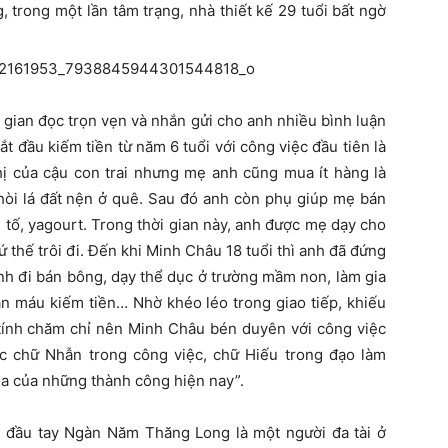
trong một lần tâm trạng, nhà thiết kế 29 tuổi bất ngờ
i gian đọc trọn vẹn và nhắn gửi cho anh nhiều bình luận
t đầu kiếm tiền từ năm 6 tuổi với công việc đầu tiên là
hị của cậu con trai nhưng mẹ anh cũng mua ít hàng là
hòi lá đất nện ở quê. Sau đó anh còn phụ giúp mẹ bán
 tố, yagourt. Trong thời gian này, anh được mẹ dạy cho
thế trôi đi. Đến khi Minh Châu 18 tuổi thì anh đã đứng
nh đi bán bông, dạy thể dục ở trường mầm non, làm gia
án máu kiếm tiền… Nhờ khéo léo trong giao tiếp, khiếu
 tính chăm chỉ nên Minh Châu bén duyên với công việc
ược chữ Nhẫn trong công việc, chữ Hiếu trong đạo làm
óa của những thành công hiện nay”.
ập đầu tay Ngàn Năm Thăng Long là một người đa tài ở