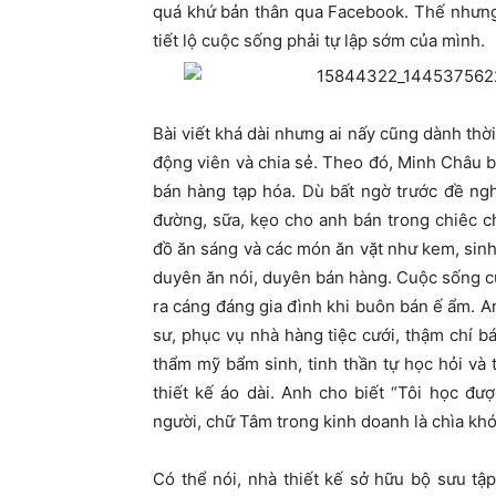
quá khứ bản thân qua Facebook. Thế nhưng, 
tiết lộ cuộc sống phải tự lập sớm của mình.
Bài viết khá dài nhưng ai nấy cũng dành thờ
động viên và chia sẻ. Theo đó, Minh Châu bắ
bán hàng tạp hóa. Dù bất ngờ trước đề ng
đường, sữa, kẹo cho anh bán trong chiêc c
đồ ăn sáng và các món ăn vặt như kem, sinh
duyên ăn nói, duyên bán hàng. Cuộc sống cứ 
ra cáng đáng gia đình khi buôn bán ế ẩm. A
sư, phục vụ nhà hàng tiệc cưới, thậm chí b
thẩm mỹ bẩm sinh, tinh thần tự học hỏi và
thiết kế áo dài. Anh cho biết “Tôi học đ
người, chữ Tâm trong kinh doanh là chìa kh
Có thể nói, nhà thiết kế sở hữu bộ sưu t