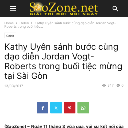
Home
Celeb
Kathy Uyên sánh bước cùng đạo diễn Jordan Vogt-
Roberts trong buổi tiệc...
Celeb
Kathy Uyên sánh bước cùng
đạo diễn Jordan Vogt-
Roberts trong buổi tiệc mừng
tại Sài Gòn
847
0
13/03/2017
(SaoZone) – Ngày 11 tháng 3 vừa qua, với sự kết nối của