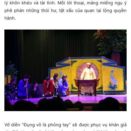
lý khôn khéo và tài tình. Mỗi lời thoại, mảng miếng ngụ ý
phê phán những thói hư, tật xấu của quan lại lộng quyền
hành.
Vở diễn “Đụng vô là phỏng tay” sẽ được phục vụ khán giả