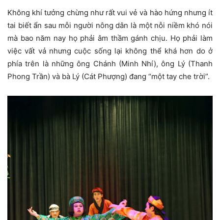
Không khí tưởng chừng như rất vui vẻ và hào hứng nhưng ít
tai biết ẩn sau mỗi người nông dân là một nỗi niềm khó nói
mà bao năm nay họ phải âm thầm gánh chịu. Họ phải làm
việc vất vả nhưng cuộc sống lại không thể khá hơn do ở
phía trên là những ông Chánh (Minh Nhí), ông Lý (Thanh
Phong Trần) và bà Lý (Cát Phượng) đang “một tay che trời”.