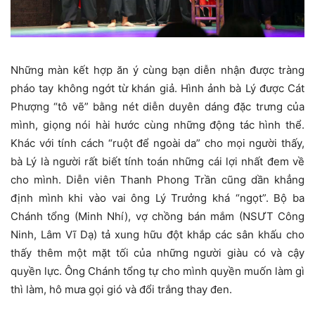
Những màn kết hợp ăn ý cùng bạn diễn nhận được tràng
pháo tay không ngớt từ khán giả. Hình ảnh bà Lý được Cát
Phượng “tô vẽ” bằng nét diễn duyên dáng đặc trưng của
mình, giọng nói hài hước cùng những động tác hình thể.
Khác với tính cách “ruột để ngoài da” cho mọi người thấy,
bà Lý là người rất biết tính toán những cái lợi nhất đem về
cho mình. Diễn viên Thanh Phong Trần cũng dần khẳng
định mình khi vào vai ông Lý Trưởng khá “ngọt”. Bộ ba
Chánh tổng (Minh Nhí), vợ chồng bán mắm (NSƯT Công
Ninh, Lâm Vĩ Dạ) tả xung hữu đột khắp các sân khấu cho
thấy thêm một mặt tối của những người giàu có và cậy
quyền lực. Ông Chánh tổng tự cho mình quyền muốn làm gì
thì làm, hô mưa gọi gió và đổi trắng thay đen.