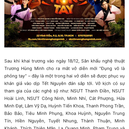
Sau khi khai trương vào ngày 18/12, Sân khấu nghệ thuật
Trương Hùng Minh cho ra mắt vở diễn mới “Đụng vô là
phỏng tay” – đây là một trong hai vở diễn sẽ được phục vụ
khán giả vào dịp Tết Nguyên đán sắp tới. Vở kịch có sự
tham gia của các nghệ sỹ như: NSƯT Thanh Điền, NSƯT
Hoài Linh, NSƯT Công Ninh, Minh Nhí, Cát Phượng, Hứa
Minh Đạt, Lâm Vỹ Dạ, Huỳnh Tiến Khoa, Thanh Phong Trần,
Bảo Bảo, Tiêu Minh Phụng, Khoa Huỳnh, Nguyễn Trung
Tín, Hiền Nguyễn, Tuyết Nhung, Thành Thuận, Minh
Khánh, Thích Thiên Mãn, La Quang Minh, Phạm Trung và