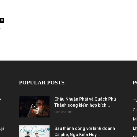
0
r
POPULAR POSTS
P
ò
Châu Nhuận Phát và Quách Phú
T
Thành song kiếm hợp bích...
C
23/10/2018
M
Li
ại
Sau thành công với kinh doanh
Cà phê, Ngô Kiến Huy...