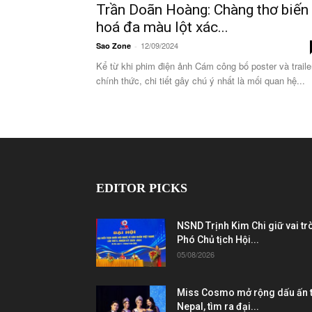
Trần Doãn Hoàng: Chàng thơ biến
hoá đa màu lột xác...
12/09/2024
Sao Zone
-
Kể từ khi phim điện ảnh Cám công bố poster và traile
chính thức, chi tiết gây chú ý nhất là mối quan hệ...
EDITOR PICKS
NSND Trịnh Kim Chi giữ vai tr
Phó Chủ tịch Hội...
05/08/2026
Miss Cosmo mở rộng dấu ấn t
Nepal, tìm ra đại...