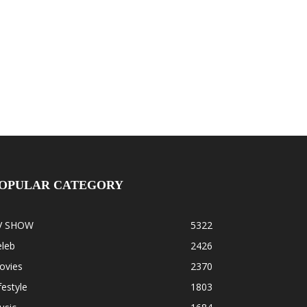
OPULAR CATEGORY
V SHOW
5322
eleb
2426
ovies
2370
festyle
1803