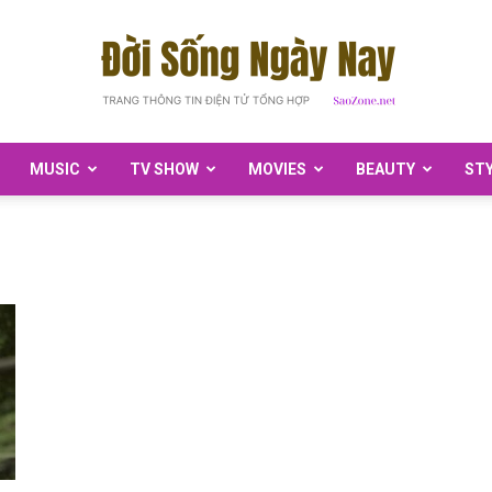
MUSIC
TV SHOW
MOVIES
BEAUTY
ST
SaoZone