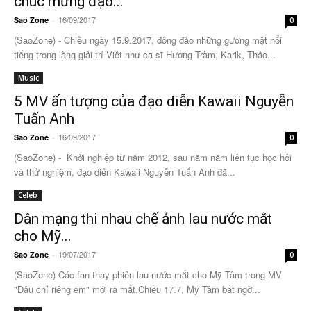
chúc mừng đạo...
16/09/2017
Sao Zone
-
0
(SaoZone) - Chiều ngày 15.9.2017, đông đảo những gương mặt nổi
tiếng trong làng giải trí Việt như ca sĩ Hương Tràm, Karik, Thảo...
Music
5 MV ấn tượng của đạo diễn Kawaii Nguyễn
Tuấn Anh
16/09/2017
Sao Zone
-
0
(SaoZone) - Khởi nghiệp từ năm 2012, sau năm năm liên tục học hỏi
và thử nghiệm, đạo diễn Kawaii Nguyễn Tuấn Anh đã...
Celeb
Dân mạng thi nhau chế ảnh lau nước mắt
cho Mỹ...
19/07/2017
Sao Zone
-
0
(SaoZone) Các fan thay phiên lau nước mắt cho Mỹ Tâm trong MV
"Đâu chỉ riêng em" mới ra mắt.Chiều 17.7, Mỹ Tâm bất ngờ...