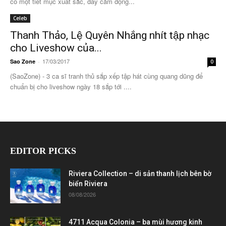
có một tiết mục xuất sắc, đầy cảm động...
Celeb
Thanh Thảo, Lệ Quyên Nhắng nhít tập nhạc
cho Liveshow của...
17/03/2017
Sao Zone
-
0
(SaoZone) - 3 ca sĩ tranh thủ sắp xếp tập hát cùng quang dũng để
chuẩn bị cho liveshow ngày 18 sắp tới ....
EDITOR PICKS
Riviera Collection – di sản thanh lịch bên bờ
biển Riviera
08/08/2026
4711 Acqua Colonia – ba mùi hương kinh