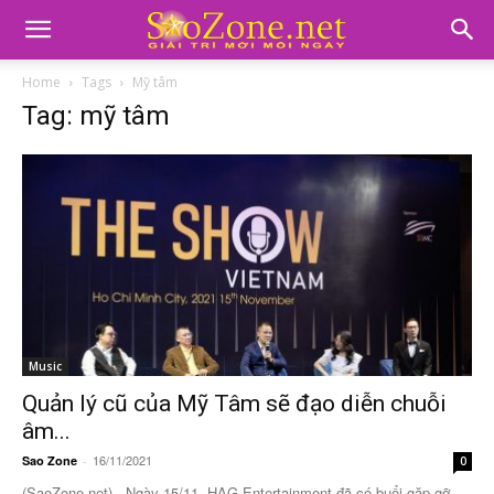
Home
Tags
Mỹ tâm
Tag: mỹ tâm
Music
Quản lý cũ của Mỹ Tâm sẽ đạo diễn chuỗi
âm...
16/11/2021
Sao Zone
-
0
(SaoZone.net) - Ngày 15/11, HAG Entertainment đã có buổi gặp gỡ