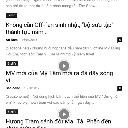
báo chí để ra mắt dự án âm nhạc mang tên The Show...
Celeb
Không cần Off-fan sinh nhật, “bộ sưu tập”
thành tựu năm...
16/01/2018
An Nam
-
0
(Saozone.net) - Những buổi họp fans đầu năm 2017, offline MV Đừng
Hỏi Em, “cơn sốt” Tâm 9… sẽ là những kỷ niệm tuyệt...
Bizlife
MV mới của Mỹ Tâm mới ra đã dậy sóng
vì...
16/10/2017
Sao Zone
-
0
(SaoZone.net) - Nội dung kịch bản, cách thể hiện của MV "Đừng hỏi
em" khác biệt hoàn toàn với các sản phẩm gần đây...
Bizlife
Hương Tràm sánh đôi Mai Tài Phến đến