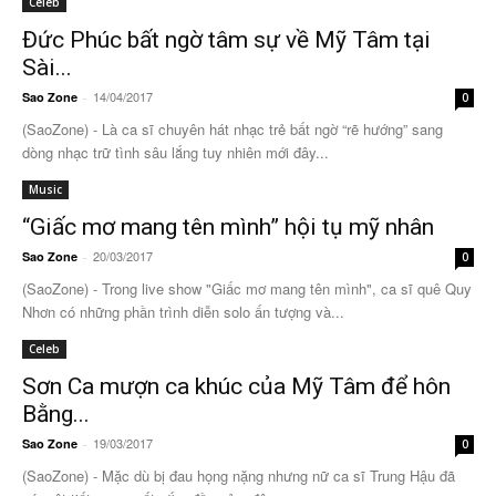
Celeb
Đức Phúc bất ngờ tâm sự về Mỹ Tâm tại
Sài...
14/04/2017
Sao Zone
-
0
(SaoZone) - Là ca sĩ chuyên hát nhạc trẻ bất ngờ “rẽ hướng” sang
dòng nhạc trữ tình sâu lắng tuy nhiên mới đây...
Music
“Giấc mơ mang tên mình” hội tụ mỹ nhân
20/03/2017
Sao Zone
-
0
(SaoZone) - Trong live show "Giấc mơ mang tên mình", ca sĩ quê Quy
Nhơn có những phần trình diễn solo ấn tượng và...
Celeb
Sơn Ca mượn ca khúc của Mỹ Tâm để hôn
Bằng...
19/03/2017
Sao Zone
-
0
(SaoZone) - Mặc dù bị đau họng nặng nhưng nữ ca sĩ Trung Hậu đã