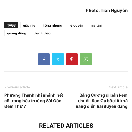
Photo: Tiên Nguyễn
TAGS
giấc mơ
hồng nhung
lệ quyên
mỹ tâm
quang dũng
thanh thảo
Previous article
Next article
Phương Thanh nhí nhảnh hết
Bằng Cường đi bán kem
cỡ trong hậu trường Sài Gòn
chuối, Sơn Ca bộc lộ khả
Đêm Thứ 7
năng diễn hài duyên dáng
RELATED ARTICLES