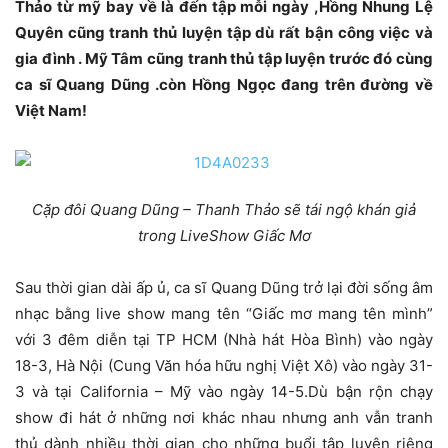
Thảo từ mỹ bay về là đến tập mỗi ngày ,Hồng Nhung Lệ
Quyên cũng tranh thủ luyện tập dù rất bận công việc và
gia đình . Mỹ Tâm cũng tranh thủ tập luyện trước đó cùng
ca sĩ Quang Dũng .còn Hồng Ngọc đang trên đường về
Việt Nam!
Cặp đôi Quang Dũng – Thanh Thảo sẽ tái ngộ khán giả
trong LiveShow Giấc Mơ
Sau thời gian dài ấp ủ, ca sĩ Quang Dũng trở lại đời sống âm
nhạc bằng live show mang tên “Giấc mơ mang tên mình”
với 3 đêm diễn tại TP HCM (Nhà hát Hòa Bình) vào ngày
18-3, Hà Nội (Cung Văn hóa hữu nghị Việt Xô) vào ngày 31-
3 và tại California – Mỹ vào ngày 14-5.Dù bận rộn chạy
show đi hát ở những nơi khác nhau nhưng anh vẫn tranh
thủ dành nhiều thời gian cho những buổi tập luyện riêng