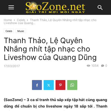
Home
Celeb
Thanh Thảo, Lệ Quyên Nhắng nhít tập nhạc cho
Liveshow của Quang...
Celeb
Music
Thanh Thảo, Lệ Quyên
Nhắng nhít tập nhạc cho
Liveshow của Quang Dũng
1054
0
17/03/2017
(SaoZone) – 3 ca sĩ tranh thủ sắp xếp tập hát cùng quang
dũng để chuẩn bị cho liveshow ngày 18 sắp tới . Thanh