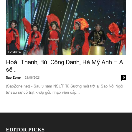
TV SHOW
Hoài Thanh, Bùi Công Danh, Hà Mỹ Anh – Ai
sẽ...
21/06/2021
Sao Zone
-
0
(SaoZone.net) - Sau 3 năm NSƯT Tú Sương mới trở lại Sao Nối Ngôi
từ sau sự cố trật khớp gối, nhập viện cấp...
EDITOR PICKS