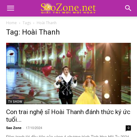
Home
Tags
Hoài Thanh
Tag: Hoài Thanh
TV SHOW
Con trai nghệ sĩ Hoài Thanh đánh thức ký ức
tuổi...
17/10/2024
Sao Zone
-
0
Đêm tranh tài đầu tiên của vòng 4 chương trình Tinh Hoa Hội Tụ 2024