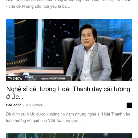
- chủ đề Những sắc hoa yêu là ba...
TV SHOW
Nghệ sĩ cải lương Hoài Thanh dạy cải lương
ở Úc...
28/03/2024
Sao Zone
-
0
Dù định cư ở Úc được khoảng 16 năm nhưng nghệ sĩ Hoài Thanh vẫn
luôn hướng về quê nhà Việt Nam và gìn...