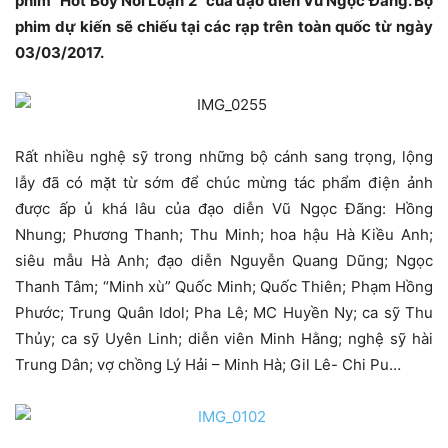
phim “Hot Boy Nổi Loạn 2” của đạo diễn Vũ Ngọc Đãng. Bộ
phim dự kiến sẽ chiếu tại các rạp trên toàn quốc từ ngày
03/03/2017.
Rất nhiều nghệ sỹ trong những bộ cánh sang trọng, lộng
lẫy đã có mặt từ sớm để chúc mừng tác phẩm điện ảnh
được ấp ủ khá lâu của đạo diễn Vũ Ngọc Đãng: Hồng
Nhung; Phương Thanh; Thu Minh; hoa hậu Hà Kiều Anh;
siêu mẫu Hà Anh; đạo diễn Nguyễn Quang Dũng; Ngọc
Thanh Tâm; “Minh xù” Quốc Minh; Quốc Thiên; Phạm Hồng
Phước; Trung Quân Idol; Pha Lê; MC Huyền Ny; ca sỹ Thu
Thủy; ca sỹ Uyên Linh; diễn viên Minh Hằng; nghệ sỹ hài
Trung Dân; vợ chồng Lý Hải – Minh Hà; Gil Lê- Chi Pu…