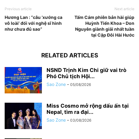
Previous article
Next article
Hương Lan : “câu ‘xướng ca
Tấm Cám phiên bản hài giúp
vô loài’ đối với nghệ sĩ hình
Huỳnh Tiến Khoa – Don
như chưa đủ sao”
Nguyễn giành giải nhất tuần
tại Cặp Đôi Hài Hước
RELATED ARTICLES
NSND Trịnh Kim Chi giữ vai trò
Phó Chủ tịch Hội...
Sao Zone
-
05/08/2026
Miss Cosmo mở rộng dấu ấn tại
Nepal, tìm ra đại...
Sao Zone
-
03/08/2026