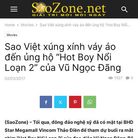
Home
Movies
Sao Việt xúng xính váy áo đến ủng hộ “Hot Boy Nổi...
Movies
Sao Việt xúng xính váy áo
đến ủng hộ “Hot Boy Nổi
Loạn 2” của Vũ Ngọc Đãng
1527
0
02/03/2017
(SaoZone) – Tối qua, đông đảo nghệ sỹ đã có mặt tại BHD
Star Megamall Vincom Thảo Điền để tham dự buổi ra mắt