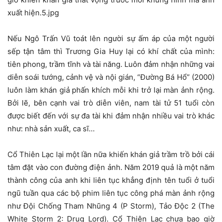
xuất hiện.5.jpg
Nếu Ngô Trấn Vũ toát lên người sự ấm áp của một người
sếp tận tâm thì Trương Gia Huy lại có khí chất của mình:
tiên phong, trầm tĩnh và tài năng. Luôn đảm nhận những vai
diễn soái tướng, cảnh vệ và nội gián, “Đường Bá Hổ” (2000)
luôn làm khán giả phấn khích mỗi khi trở lại màn ảnh rộng.
Bởi lẽ, bên cạnh vai trò diễn viên, nam tài tử 51 tuổi còn
được biết đến với sự đa tài khi đảm nhận nhiều vai trò khác
như: nhà sản xuất, ca sĩ…
Cổ Thiên Lạc lại một lần nữa khiến khán giả trầm trồ bởi cái
tâm đặt vào con đường điện ảnh. Năm 2019 quả là một năm
thành công của anh khi liên tục khẳng định tên tuổi ở tuổi
ngũ tuần qua các bộ phim liên tục công phá màn ảnh rộng
như Đội Chống Tham Nhũng 4 (P Storm), Tảo Độc 2 (The
White Storm 2: Drug Lord). Cổ Thiên Lạc chưa bao giờ