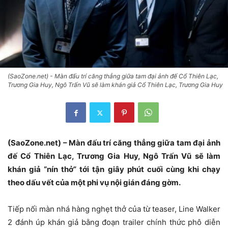
(SaoZone.net) - Màn đấu trí căng thẳng giữa tam đại ảnh đế Cổ Thiên Lạc,
Trương Gia Huy, Ngô Trấn Vũ sẽ làm khán giả Cổ Thiên Lạc, Trương Gia Huy
(SaoZone.net) – Màn đấu trí căng thẳng giữa tam đại ảnh
đế Cổ Thiên Lạc, Trương Gia Huy, Ngô Trấn Vũ sẽ làm
khán giả “nín thở” tới tận giây phút cuối cùng khi chạy
theo dấu vết của một phi vụ nội gián đáng gờm.
Tiếp nối màn nhá hàng nghẹt thở của từ teaser, Line Walker
2 đánh úp khán giả bằng đoạn trailer chính thức phô diễn