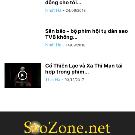
động cho tới...
Nhật Hà
-
24/09/2018
Săn bão – bộ phim hội tụ dàn sao
TVB không...
Nhật Hà
-
14/09/2018
Cổ Thiên Lạc và Xa Thi Mạn tái
hợp trong phim...
Thái Hà
-
03/12/2017