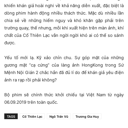
khiến khán giả hoài nghi về khả năng diễn xuất, đặc biệt là
dòng phim hành động nhiều thách thức. Mặc dù nhiều lần
chia sẻ về những hiểm nguy và khó khăn gặp phải trên
trường quay, thế nhưng, mỗi khi xuất hiện trên màn ảnh, khí
chất của Cổ Thiên Lạc vẫn ngời ngời khó ai có thể so sánh
được.
Yếu tố mới lạ. Kỹ xảo chỉn chu. Sự góp mặt của những
gương mặt “cạ cứng” của làng ảnh HongKong trong Sứ
Mệnh Nội Gián 2 chắc hẳn đã đủ lí do để khán giả yêu điện
ảnh ra rạp rồi phải không?
Bộ phim sẽ chính thức khởi chiếu tại Việt Nam từ ngày
06.09.2019 trên toàn quốc.
TAGS
Cổ Thiên Lạc
Ngô Trấn Vũ
Trương Gia Huy