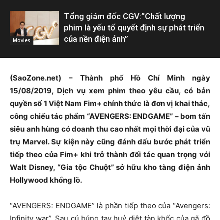
Tổng giám đốc CGV:”Chất lượng
phim là yếu tố quyết định sự phát triển
của nền điện ảnh”
Movies
(SaoZone.net) – Thành phố Hồ Chí Minh ngày
15/08/2019, Dịch vụ xem phim theo yêu cầu, có bản
quyền số 1 Việt Nam Fim+ chính thức là đơn vị khai thác,
công chiếu tác phẩm “AVENGERS: ENDGAME” – bom tấn
siêu anh hùng có doanh thu cao nhất mọi thời đại của vũ
trụ Marvel. Sự kiện này cũng đánh dấu bước phát triển
tiếp theo của Fim+ khi trở thành đối tác quan trọng với
Walt Disney, “Gia tộc Chuột” sở hữu kho tàng điện ảnh
Hollywood khổng lồ.
“AVENGERS: ENDGAME” là phần tiếp theo của “Avengers:
Infinity war”. Sau cú búng tay huỷ diệt tàn khốc của gã đồ