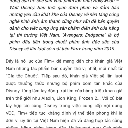
trọng của đế chế sản xuất phim lớn nhất Hollywood –
Walt Disney. Sau thời gian đàm phán và đảm bảo
những yêu cầu khắt khe của Disney về nền tảng công
nghệ hình ảnh, âm thanh cũng như vấn đề bản quyền
dành cho việc cung ứng sản phẩm điện ảnh của hãng
tại thị trường Việt Nam, “Avengers: Endgame” là bộ
phim đầu tiên trong chuỗi phim ảnh đặc sắc của
Disney sẽ lần lượt có mặt trên Fim+ trong năm 2019.
Đây là nỗ lực của Fim+ để mang đến cho khán giả Việt
Nam những tác phẩm bản quyền thú vị nhất, mới nhất từ
“Gia tộc Chuột”. Tiếp sau đó, khán giả Việt sẽ lần lượt
được thưởng thức những bộ phim bom tấn khác của
Disney, từng làm lay động trái tim của hàng triệu khan giả
trên thế giới như Aladin, Lion King, Frozen 2… Với cú bắt
tay hợp tác cùng Disney trong việc cung cấp nội dung
VOD, Fim+ tiếp tục khẳng định vị thế tiên phong khi là
đơn vị uy tín tại Việt Nam hiện đã và đang hợp tác cùng
những hãng phim hàng đầu Hollywood như Columbia