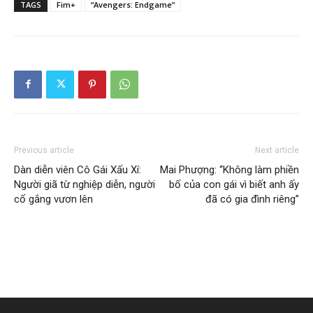
TAGS
Fim+
“Avengers: Endgame”
Previous article
Next article
Dàn diễn viên Cô Gái Xấu Xí:
Mai Phượng: “Không làm phiền
Người giã từ nghiệp diễn, người
bố của con gái vì biết anh ấy
cố gắng vươn lên
đã có gia đình riêng”