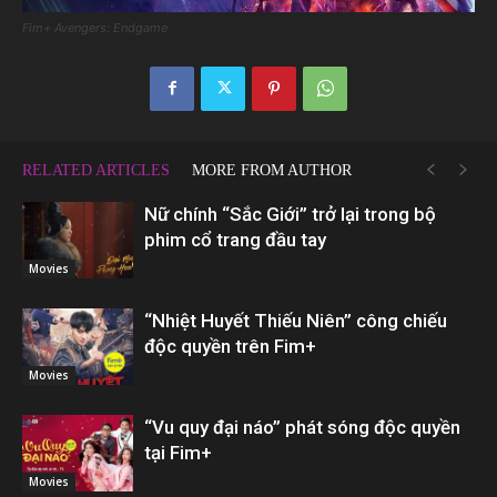
Fim+ Avengers: Endgame
RELATED ARTICLES
MORE FROM AUTHOR
Nữ chính “Sắc Giới” trở lại trong bộ
phim cổ trang đầu tay
Movies
“Nhiệt Huyết Thiếu Niên” công chiếu
độc quyền trên Fim+
Movies
“Vu quy đại náo” phát sóng độc quyền
tại Fim+
Movies