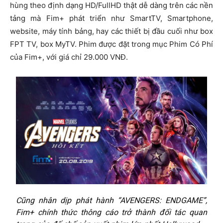
hùng theo định dạng HD/FullHD thật dễ dàng trên các nền
tảng mà Fim+ phát triển như SmartTV, Smartphone,
website, máy tính bảng, hay các thiết bị đầu cuối như box
FPT TV, box MyTV. Phim được đặt trong mục Phim Có Phí
của Fim+, với giá chỉ 29.000 VNĐ.
Cũng nhân dịp phát hành “AVENGERS: ENDGAME”,
Fim+ chính thức thông cáo trở thành đối tác quan