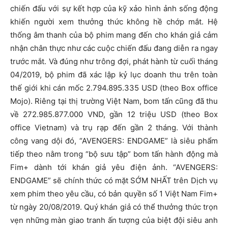
chiến đấu với sự kết hợp của kỹ xảo hình ảnh sống động
khiến người xem thưởng thức không hề chớp mắt. Hệ
thống âm thanh của bộ phim mang đến cho khán giả cảm
nhận chân thực như các cuộc chiến đấu đang diễn ra ngay
trước mắt. Và đúng như trông đợi, phát hành từ cuối tháng
04/2019, bộ phim đã xác lập kỷ lục doanh thu trên toàn
thế giới khi cán mốc 2.794.895.335 USD (theo Box office
Mojo). Riêng tại thị trường Việt Nam, bom tấn cũng đã thu
về 272.985.877.000 VND, gần 12 triệu USD (theo Box
office Vietnam) và trụ rạp đến gần 2 tháng. Với thành
công vang dội đó, “AVENGERS: ENDGAME” là siêu phẩm
tiếp theo nằm trong “bộ sưu tập” bom tấn hành động mà
Fim+ dành tới khán giả yêu điện ảnh. “AVENGERS:
ENDGAME” sẽ chính thức có mặt SỚM NHẤT trên Dịch vụ
xem phim theo yêu cầu, có bản quyền số 1 Việt Nam Fim+
từ ngày 20/08/2019. Quý khán giả có thể thưởng thức trọn
vẹn những màn giao tranh ấn tượng của biệt đội siêu anh