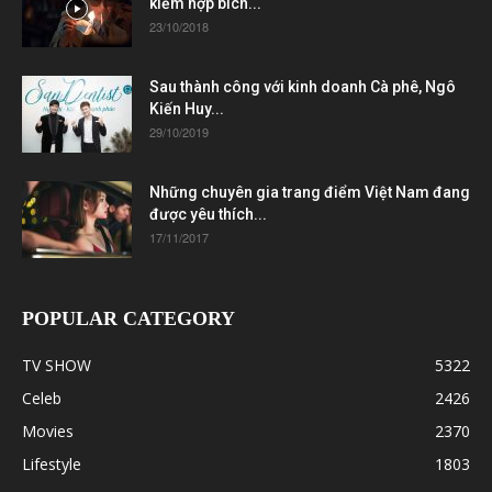
kiếm hợp bích...
23/10/2018
Sau thành công với kinh doanh Cà phê, Ngô
Kiến Huy...
29/10/2019
Những chuyên gia trang điểm Việt Nam đang
được yêu thích...
17/11/2017
POPULAR CATEGORY
TV SHOW
5322
Celeb
2426
Movies
2370
Lifestyle
1803