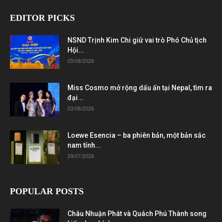
EDITOR PICKS
NSND Trịnh Kim Chi giữ vai trò Phó Chủ tịch
Hội...
05/08/2026
Miss Cosmo mở rộng dấu ấn tại Nepal, tìm ra
đại...
03/08/2026
Loewe Esencia – ba phiên bản, một bản sắc
nam tính...
29/07/2026
POPULAR POSTS
Châu Nhuận Phát và Quách Phú Thành song