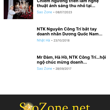
Chiêm ngưỡng triển lãm nghệ
thuật ánh sáng thu nhỏ tại...
Sao Zone
-
08/07/2023
NTK Nguyễn Công Trí bắt tay
doanh nhân Dương Quốc Nam...
Nhật Hà
-
23/10/2018
Mr Đàm, Hà Hồ, NTK Công Trí…hội
ngộ chúc mừng doanh...
Sao Zone
-
28/09/2017