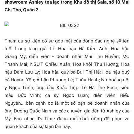
showroom Ashley tọa lạc trong Khu đô thị Sala, số 10 Mai
Chí Thọ, Quận 2.
Tham dự sự kiện có sự góp mặt của đông đảo nghệ sỹ tên
tuổi trong làng giải trí: Hoa hậu Hà Kiều Anh; Hoa hậu
Giáng My; diễn viên – doanh nhân Mai Thu Huyền; MC
Thanh Mai; NSƯT Chiều Xuân; Hoa khôi Thu Hương; Hoa
hậu Đàm Lưu Ly; Hoa hậu quý bà Bùi Thị Hà; Hoa hậu quý
bà Hoàng Yến; Á hậu Phương Lê; Thúy Hạnh; Nữ hoàng nội
y Ngọc Trinh; ông bầu Khắc Tiệp; Lê Hà The Face; siêu
mẫu Đức Vĩnh; ca sỹ Ngọc Luân; diễn viên Hiếu
Nguyễn….bên cạnh đó là một số bạn bè doanh nhân của
ông Dương Quốc Nam và các chuyên gia đến từ Ashley của
Mỹ. Ban nhạc It’s Time được mời chơi riêng để phục vụ
quan khách của sự kiện lần này.