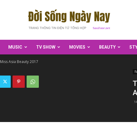
MUSIC
TV SHOW
MOVIES
BEAUTY
ST
SaoZone
Miss Asia Beauty 2017
F
T
A
1