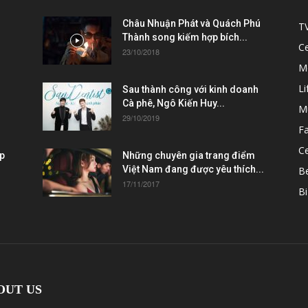
Châu Nhuận Phát và Quách Phú
T
Thành song kiếm hợp bích...
C
23/10/2018
M
Li
Sau thành công với kinh doanh
Cà phê, Ngô Kiến Huy...
M
29/10/2019
F
Ce
ẹp
Những chuyên gia trang điểm
Việt Nam đang được yêu thích...
B
17/11/2017
Bi
OUT US