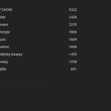
V SHOW
5322
eleb
2426
ovies
2370
festyle
1806
usic
1684
ashion
1609
lebrity beauty
1470
eauty
1058
zlife
691