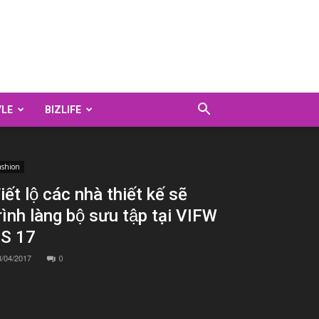
YLE
BIZLIFE
ashion
iết lộ các nhà thiết kế sẽ
rình làng bộ sưu tập tại VIFW
S 17
8/04/2017
0