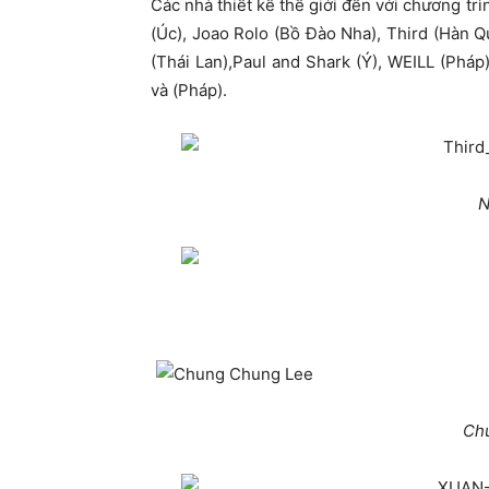
Các nhà thiết kế thế giới đến với chương t
(Úc), Joao Rolo (Bồ Đào Nha), Third (Hàn Q
(Thái Lan),Paul and Shark (Ý), WEILL (Phá
và (Pháp).
N
Ch