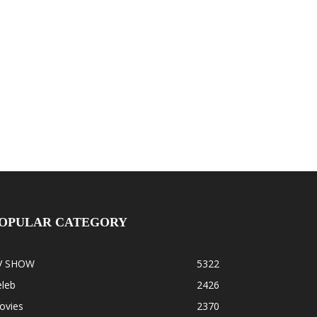
OPULAR CATEGORY
V SHOW
5322
eleb
2426
ovies
2370