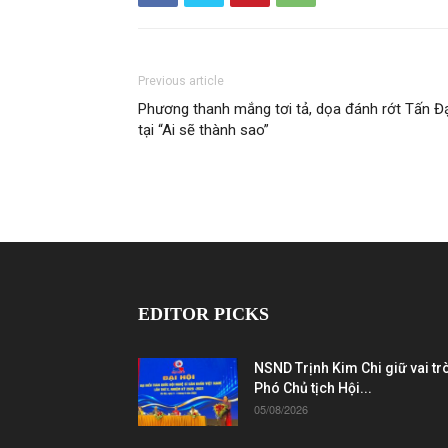
Previous article
Phương thanh mắng tơi tả, dọa đánh rớt Tấn Đ
tại “Ai sẽ thành sao”
EDITOR PICKS
NSND Trịnh Kim Chi giữ vai tr
Phó Chủ tịch Hội...
05/08/2026