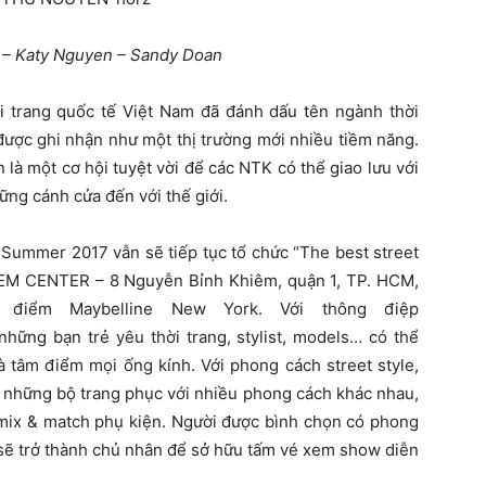
– Katy Nguyen – Sandy Doan
ời trang quốc tế Việt Nam đã đánh dấu tên ngành thời
à được ghi nhận như một thị trường mới nhiều tiềm năng.
là một cơ hội tuyệt vời để các NTK có thể giao lưu với
ững cánh cửa đến với thế giới.
 Summer 2017 vẫn sẽ tiếp tục tổ chức “The best street
 GEM CENTER – 8 Nguyễn Bỉnh Khiêm, quận 1, TP. HCM,
 điểm Maybelline New York. Với thông điệp
ững bạn trẻ yêu thời trang, stylist, models… có thể
là tâm điểm mọi ống kính. Với phong cách street style,
n những bộ trang phục với nhiều phong cách khác nhau,
h mix & match phụ kiện. Người được bình chọn có phong
 sẽ trở thành chủ nhân để sở hữu tấm vé xem show diễn