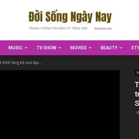
MUSIC
TV SHOW
MOVIES
BEAUTY
ST
SaoZone
sẽ trình làng bộ sưu tập...
F
T
t
S
1