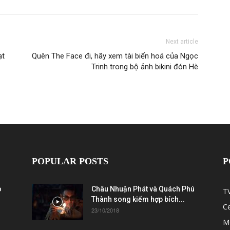
Next article
ạt
Quên The Face đi, hãy xem tài biến hoá của Ngọc
Trinh trong bộ ảnh bikini đón Hè
POPULAR POSTS
P
ò
Châu Nhuận Phát và Quách Phú
T
Thành song kiếm hợp bích...
C
23/10/2018
M