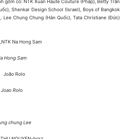
rình gồm có: NTK Xuan Haute Couture (Pháp), Betty Trần
uốc), Shenkar Design School (Israel), Boys of Bangkok
p), Lee Chung Chung (Hàn Quốc), Tata Christiane (Đức)
a Hong Sam
Joao Rolo
ung chung Lee