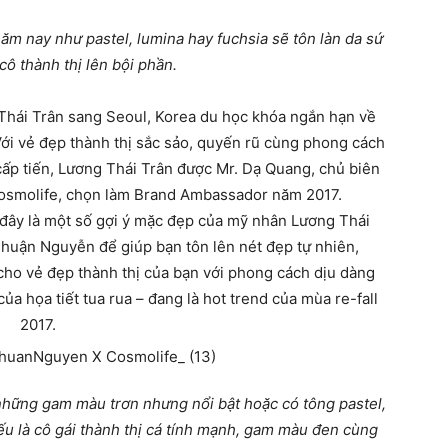
ăm nay như pastel, lumina hay fuchsia sẽ tôn làn da sứ
cô thành thị lên bội phần.
Thái Trân sang Seoul, Korea du học khóa ngắn hạn về
Với vẻ đẹp thành thị sắc sảo, quyến rũ cùng phong cách
cấp tiến, Lương Thái Trân được Mr. Dạ Quang, chủ biên
Cosmolife, chọn làm Brand Ambassador năm 2017.
i đây là một số gợi ý mặc đẹp của mỹ nhân Lương Thái
huận Nguyễn để giúp bạn tôn lên nét đẹp tự nhiên,
ho vẻ đẹp thành thị của bạn với phong cách dịu dàng
 họa tiết tua rua – đang là hot trend của mùa re-fall
2017.
những gam màu trơn nhưng nổi bật hoặc có tông pastel,
ếu là cô gái thành thị cá tính mạnh, gam màu đen cùng