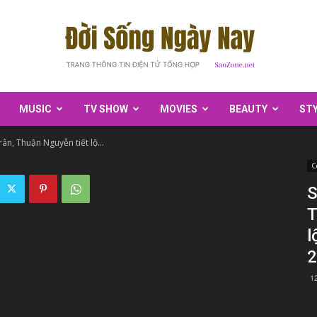
MUSIC
TV SHOW
MOVIES
BEAUTY
ST
SaoZone
ân, Thuận Nguyễn tiết lộ...
C
S
T
l
2
1