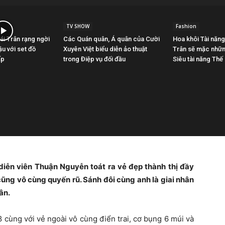
TV SHOW
Fashion
ái Trân rạng ngời
Các Quán quân, Á quân của Cười
Hoa khôi Tài năn
u với set đồ
Xuyên Việt biểu diễn ảo thuật
Trân sẽ mặc những
ấp
trong Điệp vụ đối đầu
Siêu tài năng Thế
 diễn viên Thuận Nguyễn toát ra vẻ đẹp thành thị đầy
cũng vô cùng quyến rũ. Sánh đôi cùng anh là giai nhân
ân.
cùng với vẻ ngoài vô cùng điển trai, cơ bụng 6 múi và