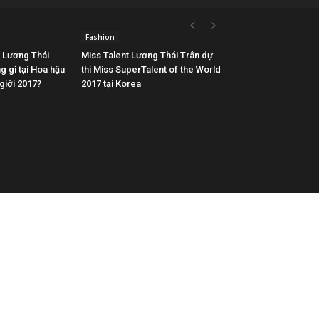
Fashion
g Lương Thái
Miss Talent Lương Thái Trân dự
 gì tại Hoa hậu
thi Miss SuperTalent of the World
 giới 2017?
2017 tại Korea