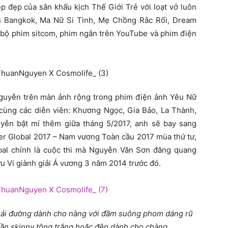
p đẹp của sân khấu kịch Thế Giới Trẻ với loạt vở luôn
nh Bangkok, Ma Nữ Si Tình, Mẹ Chồng Rắc Rối, Dream
bộ phim sitcom, phim ngắn trên YouTube và phim điện
Nguyễn trên màn ảnh rộng trong phim điện ảnh Yêu Nữ
ùng các diễn viên: Khương Ngọc, Gia Bảo, La Thành,
yễn bật mí thêm giữa tháng 5/2017, anh sẽ bay sang
ter Global 2017 – Nam vương Toàn cầu 2017 mùa thứ tư,
lobal chính là cuộc thi mà Nguyễn Văn Sơn đăng quang
 Vi giành giải Á vương 3 năm 2014 trước đó.
 hải đường dành cho nàng với đầm suông phom dáng rũ
uần skinny tông trắng hoặc đên dành cho chàng