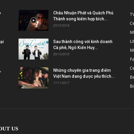
ò
Châu Nhuận Phát và Quách Phú
T
Thành song kiếm hợp bích...
C
23/10/2018
M
Li
ại
Sau thành công với kinh doanh
Cà phê, Ngô Kiến Huy...
M
29/10/2019
F
Ce
,
Những chuyên gia trang điểm
Việt Nam đang được yêu thích...
B
17/11/2017
Bi
OUT US