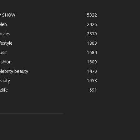
V SHOW
5322
eleb
2426
ovies
2370
festyle
1803
usic
1684
ashion
1609
lebrity beauty
1470
eauty
1058
zlife
691