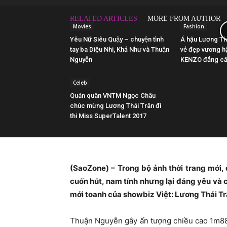
RELATED ARTICLES
MORE FROM AUTHOR
Movies
Fashion
Yêu Nữ Siêu Quậy – chuyện tình
Á hậu Lương Th
tay ba Diệu Nhi, Khả Như và Thuận
vẻ đẹp vương hậ
Nguyễn
KENZO đẳng c
Celeb
Quán quân VNTM Ngọc Châu
chúc mừng Lương Thái Trân đi
thi Miss SuperTalent 2017
(SaoZone) – Trong bộ ảnh thời trang mới,
cuốn hút, nam tính nhưng lại đáng yêu và 
mới toanh của showbiz Việt: Lương Thái Tr
Thuận Nguyễn gây ấn tượng chiều cao 1m88 