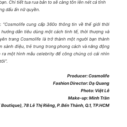
ạn. Chi tiết tua rua bản to sẽ càng tôn lên nét cá tính
ng dấu ấn nữ quyền.
t:
“Cosmolife cung cấp 360o thông tin về thế giới thời
à hướng dẫn tiêu dùng một cách tinh tế, thời thượng và
yên trang Cosmolife là trở thành một người bạn thành
dân sành điệu, trẻ trung trong phong cách và năng động
ọn ra một hình mẫu celebrity để công chúng có cái nhìn
ôi”.
Producer: Cosmolife
Fashion Director: Dạ Quang
Photo: Việt Lê
Make-up: Minh Trần
outique), 78 Lê Thị Riêng, P. Bến Thành, Q.1, TP.HCM