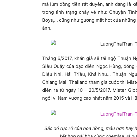
má lúm đồng tiền rất duyên, anh đang là ké
trong tình trạng cháy vé như: Chuyện Tì
Boys,… cũng như gương mặt hot của những 
ảnh.
Tháng 6/2017, khán giả sẽ tái ngộ Thuận 
Siêu Quậy của đạo diễn Ngọc Hùng, đóng c
Diệu Nhi, Hải Triều, Khả Như… Thuận Ngu
Chiang Mai, Thailand tham gia cuộc thi Mis
diễn ra từ ngày 10 – 20/5/2017. Mister G
ngôi vị Nam vương cao nhất năm 2015 và Hữu
Sắc đỏ rực rỡ của hoa hồng, mẫu hơn hay
kết hợp hài hòa cùng chemise và q