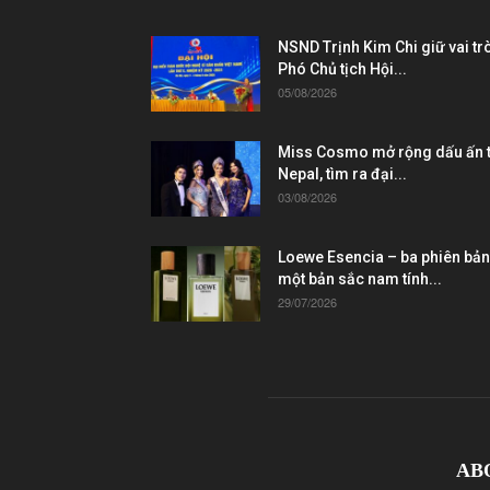
NSND Trịnh Kim Chi giữ vai tr
Phó Chủ tịch Hội...
05/08/2026
Miss Cosmo mở rộng dấu ấn t
Nepal, tìm ra đại...
03/08/2026
Loewe Esencia – ba phiên bản
một bản sắc nam tính...
29/07/2026
AB