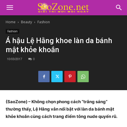
Home
Beauty
Fashion
Fashion
Á hậu Lệ Hằng khoe làn da bánh
mật khỏe khoắn
10/03/2017
0
(SaoZone) – Không chọn phong cách “trắng sáng”
thường thấy, Lệ Hằng vẫn nổi bật với làn da bánh mật
khỏe khoắn cùng cách trang điểm tông nude quyến rũ.