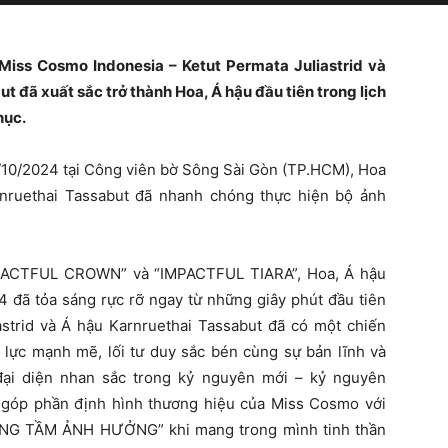
, Miss Cosmo Indonesia – Ketut Permata Juliastrid và
 đã xuất sắc trở thành Hoa, Á hậu đầu tiên trong lịch
hục.
/10/2024 tại Công viên bờ Sông Sài Gòn (TP.HCM), Hoa
rnruethai Tassabut đã nhanh chóng thực hiện bộ ảnh
MPACTFUL CROWN” và “IMPACTFUL TIARA”, Hoa, Á hậu
4 đã tỏa sáng rực rỡ ngay từ những giây phút đầu tiên
strid và Á hậu Karnruethai Tassabut đã có một chiến
 lực mạnh mẽ, lối tư duy sắc bén cùng sự bản lĩnh và
đại diện nhan sắc trong kỷ nguyên mới – kỷ nguyên
 góp phần định hình thương hiệu của Miss Cosmo với
 NG TẦM ẢNH HƯỞNG” khi mang trong mình tinh thần