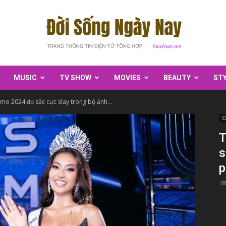
MUSIC
TV SHOW
MOVIES
BEAUTY
ST
SaoZone
mo 2024 đọ sắc cực slay trong bộ ảnh...
C
T
s
p
0