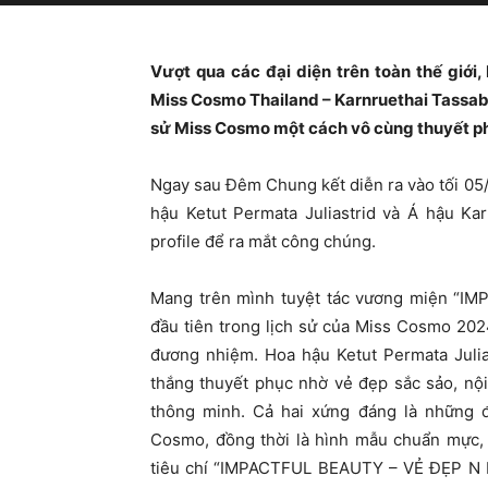
Vượt qua các đại diện trên toàn thế giới
Miss Cosmo Thailand – Karnruethai Tassabut
sử Miss Cosmo một cách vô cùng thuyết p
Ngay sau Đêm Chung kết diễn ra vào tối 05
hậu Ketut Permata Juliastrid và Á hậu Ka
profile để ra mắt công chúng.
Mang trên mình tuyệt tác vương miện “I
đầu tiên trong lịch sử của Miss Cosmo 202
đương nhiệm. Hoa hậu Ketut Permata Julia
thắng thuyết phục nhờ vẻ đẹp sắc sảo, nội
thông minh. Cả hai xứng đáng là những 
Cosmo, đồng thời là hình mẫu chuẩn mực,
tiêu chí “IMPACTFUL BEAUTY – VẺ ĐẸP N