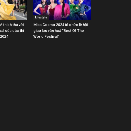
Lifestyle
 thích thú với
Miss Cosmo 2024 tổ chức lễ hội
val của các thí
giao lưu văn hoá “Best Of The
 2024
World Festival”