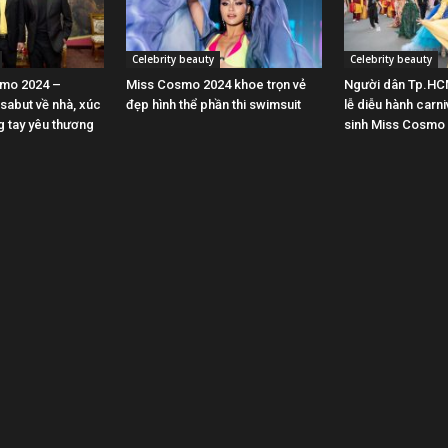
Celebrity beauty
Celebrity beauty
smo 2024 –
Miss Cosmo 2024 khoe trọn vẻ
Người dân Tp.HCM
sabut về nhà, xúc
đẹp hình thể phần thi swimsuit
lễ diễu hành carni
g tay yêu thương
sinh Miss Cosmo