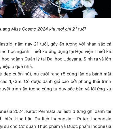
quang Miss Cosmo 2024 khi mới chỉ 21 tuổi
astrid, năm nay 21 tuổi, gây ấn tượng với nhan sắc cá
heo học ngành Thiết kế ứng dụng tại Học viện Thiết kế
 học ngành Quản lý tại Đại học Udayana. Sinh ra và lớn
nghiệp ở quê nhà.
vẻ đẹp cuốn hút, nụ cười rạng rỡ cùng làn da bánh mật
cao 1,73m. Cô được đánh giá cao bởi phong thái trình
huyết trình ấn tượng cùng tư duy sắc bén và lối ứng xử
esia 2024, Ketut Permata Juliastrid từng ghi danh tại
nh hiệu Hoa hậu Du lịch Indonesia – Puteri Indonesia
 Đại sứ cho Cơ quan Thực phẩm và Dược phẩm Indonesia