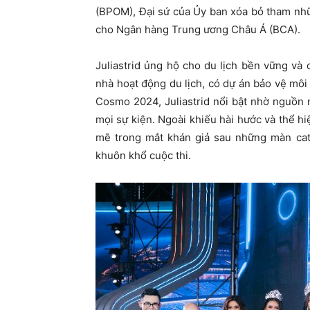
(BPOM), Đại sứ của Ủy ban xóa bỏ tham nh
cho Ngân hàng Trung ương Châu Á (BCA).
Juliastrid ủng hộ cho du lịch bền vững và 
nhà hoạt động du lịch, có dự án bảo vệ môi t
Cosmo 2024, Juliastrid nổi bật nhờ nguồn n
mọi sự kiện. Ngoài khiếu hài hước và thể h
mẽ trong mắt khán giả sau những màn cat
khuôn khổ cuộc thi.