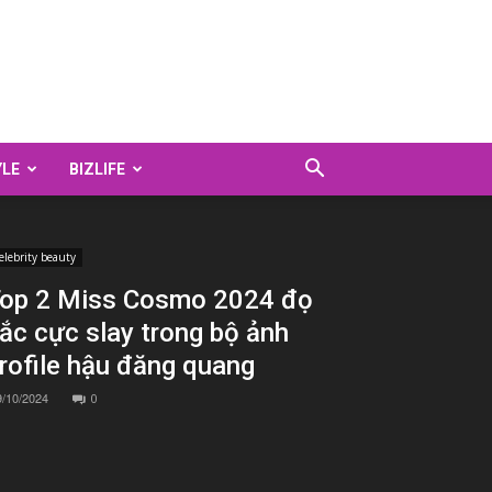
YLE
BIZLIFE
elebrity beauty
op 2 Miss Cosmo 2024 đọ
ắc cực slay trong bộ ảnh
rofile hậu đăng quang
9/10/2024
0