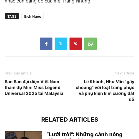
nhạc còn dang dở của mẹ Trang Nhung.
TAGS
Bích Ngọc
Previous article
Next article
San San đại diện Việt Nam
Lê Khánh, Như Vân “gây
tham dự Mini Miss Legend
choáng” với loạt trang phục
Universal 2025 tại Malaysia
và phụ kiện kim cương đắt
đỏ
RELATED ARTICLES
“Lưới trời”: Những cảnh nóng