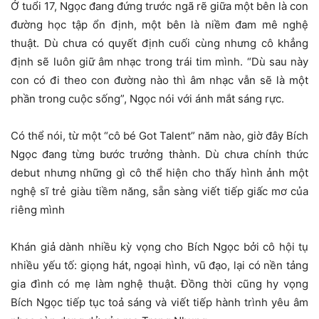
Ở tuổi 17, Ngọc đang đứng trước ngã rẽ giữa một bên là con
đường học tập ổn định, một bên là niềm đam mê nghệ
thuật. Dù chưa có quyết định cuối cùng nhưng cô khẳng
định sẽ luôn giữ âm nhạc trong trái tim mình. “Dù sau này
con có đi theo con đường nào thì âm nhạc vẫn sẽ là một
phần trong cuộc sống”, Ngọc nói với ánh mắt sáng rực.
Có thể nói, từ một “cô bé Got Talent” năm nào, giờ đây Bích
Ngọc đang từng bước trưởng thành. Dù chưa chính thức
debut nhưng những gì cô thể hiện cho thấy hình ảnh một
nghệ sĩ trẻ giàu tiềm năng, sẵn sàng viết tiếp giấc mơ của
riêng mình
Khán giả dành nhiều kỳ vọng cho Bích Ngọc bởi cô hội tụ
nhiều yếu tố: giọng hát, ngoại hình, vũ đạo, lại có nền tảng
gia đình có mẹ làm nghệ thuật. Đồng thời cũng hy vọng
Bích Ngọc tiếp tục toả sáng và viết tiếp hành trình yêu âm