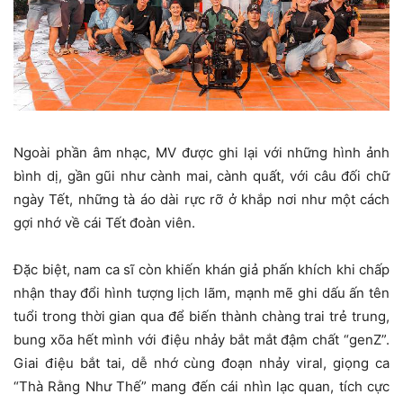
Ngoài phần âm nhạc, MV được ghi lại với những hình ảnh
bình dị, gần gũi như cành mai, cành quất, với câu đối chữ
ngày Tết, những tà áo dài rực rỡ ở khắp nơi như một cách
gợi nhớ về cái Tết đoàn viên.
Đặc biệt, nam ca sĩ còn khiến khán giả phấn khích khi chấp
nhận thay đổi hình tượng lịch lãm, mạnh mẽ ghi dấu ấn tên
tuổi trong thời gian qua để biến thành chàng trai trẻ trung,
bung xõa hết mình với điệu nhảy bắt mắt đậm chất “genZ”.
Giai điệu bắt tai, dễ nhớ cùng đoạn nhảy viral, giọng ca
“Thà Rằng Như Thế” mang đến cái nhìn lạc quan, tích cực