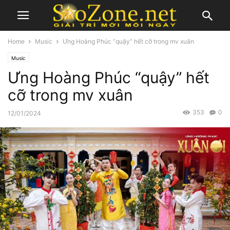
Home
Music
Ưng Hoàng Phúc “quậy” hết cỡ trong mv xuân
Music
Ưng Hoàng Phúc “quậy” hết
cỡ trong mv xuân
353
0
12/01/2024