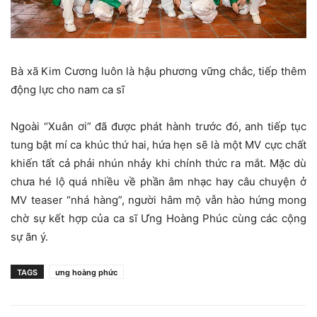
Bà xã Kim Cương luôn là hậu phương vững chắc, tiếp thêm
động lực cho nam ca sĩ
Ngoài “Xuân ơi” đã được phát hành trước đó, anh tiếp tục
tung bật mí ca khúc thứ hai, hứa hẹn sẽ là một MV cực chất
khiến tất cả phải nhún nhảy khi chính thức ra mắt. Mặc dù
chưa hé lộ quá nhiều về phần âm nhạc hay câu chuyện ở
MV teaser “nhá hàng”, người hâm mộ vẫn hào hứng mong
chờ sự kết hợp của ca sĩ Ưng Hoàng Phúc cùng các cộng
sự ăn ý.
TAGS
ưng hoàng phức