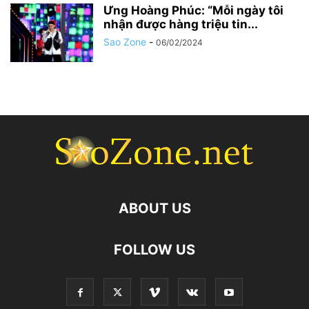
Ưng Hoàng Phúc: “Mỗi ngày tôi
nhận được hàng triệu tin...
Sao Zone
-
06/02/2024
ABOUT US
FOLLOW US