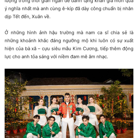
lượng trong thời gian ngắn để dành tặng khán giả món quà
ý nghĩa nhất mà anh cùng ê-kíp đã dày công chuẩn bị nhân
dịp Tết đến, Xuân về.
Ở những hình ảnh hậu trường mà nam ca sĩ chia sẻ là
những khoảnh khắc đáng ngưỡng mộ khi luôn có sự xuất
hiện của bà xã – cựu siêu mẫu Kim Cương, tiếp thêm động
lực cho anh tỏa sáng với niềm đam mê âm nhạc.