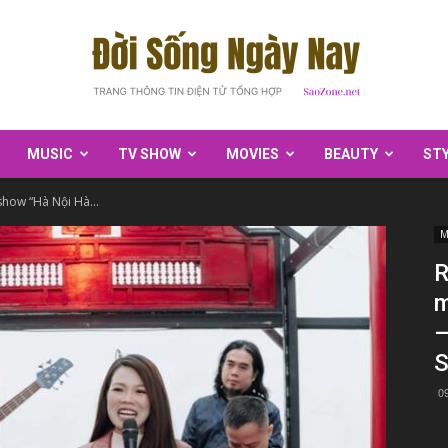
MUSIC
TV SHOW
MOVIES
BEAUTY
ST
SaoZone
how “Hà Nội Hà...
M
R
m
–
0