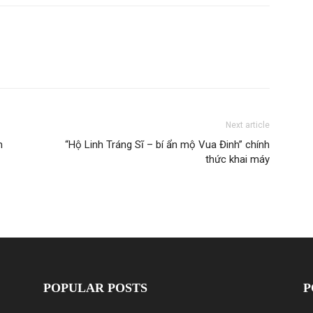
Next article
m
“Hộ Linh Tráng Sĩ – bí ẩn mộ Vua Đinh” chính
thức khai máy
POPULAR POSTS
P