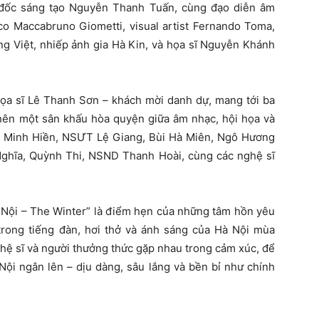
 đốc sáng tạo Nguyễn Thanh Tuấn, cùng đạo diễn âm
o Maccabruno Giometti, visual artist Fernando Toma,
 Việt, nhiếp ảnh gia Hà Kin, và họa sĩ Nguyễn Khánh
họa sĩ Lê Thanh Sơn – khách mời danh dự, mang tới ba
 nên một sân khấu hòa quyện giữa âm nhạc, hội họa và
h Minh Hiền, NSƯT Lệ Giang, Bùi Hà Miên, Ngô Hương
ghĩa, Quỳnh Thi, NSND Thanh Hoài, cùng các nghệ sĩ
 Nội – The Winter” là điểm hẹn của những tâm hồn yêu
 trong tiếng đàn, hơi thở và ánh sáng của Hà Nội mùa
ghệ sĩ và người thưởng thức gặp nhau trong cảm xúc, để
Nội ngân lên – dịu dàng, sâu lắng và bền bỉ như chính