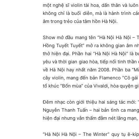
một nghệ sĩ violin tài hoa, dấn thân và luô
không chỉ là buổi diễn, mà là hành trình c
âm trong trẻo của tâm hồn Hà Nội.
Show mở đầu mang tên “Hà Nội Hà Nội – T
Hồng Tuyết Tuyết” mở ra không gian âm nhạ
thở hiện đại. Phần hai “Hà Nội Hà Nội” là 
yêu và thời gian giao hòa, tiếp nối tinh thần
về Hà Nội hay nhất năm 2008. Phần ba “Mù
cây violin, mang đến bản Flamenco “Cô gái
tổ khúc “Bốn mùa” của Vivaldi, hòa quyện g
Đêm nhạc còn giới thiệu hai sáng tác mới
Nguyễn Thanh Tuấn – hai bản tình ca mang 
hiện đại nhưng vẫn thấm đẫm nét lãng mạn, t
“Hà Nội Hà Nội – The Winter” quy tụ ê-kí