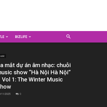
YLE
BIZLIFE
usic
a mắt dự án âm nhạc: chuỗi
usic show “Hà Nội Hà Nội”
 Vol 1: The Winter Music
Show
9/11/2025
0