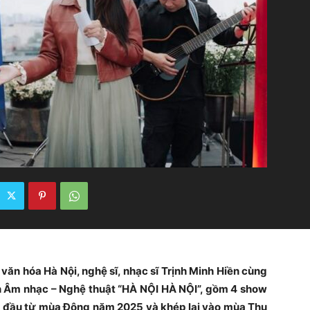
 văn hóa Hà Nội, nghệ sĩ, nhạc sĩ Trịnh Minh Hiền cùng
n Âm nhạc – Nghệ thuật “HÀ NỘI HÀ NỘI”, gồm 4 show
t đầu từ mùa Đông năm 2025 và khép lại vào mùa Thu