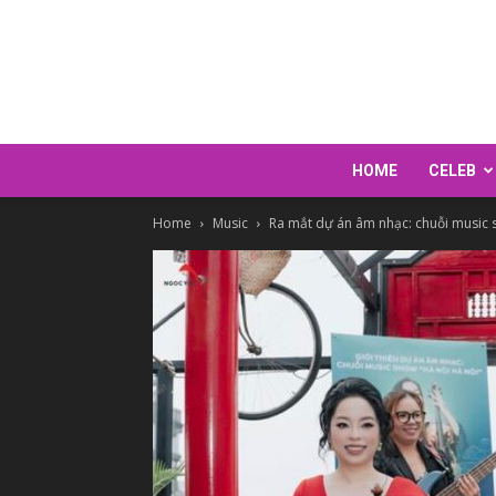
HOME
CELEB
Home
Music
Ra mắt dự án âm nhạc: chuỗi music s