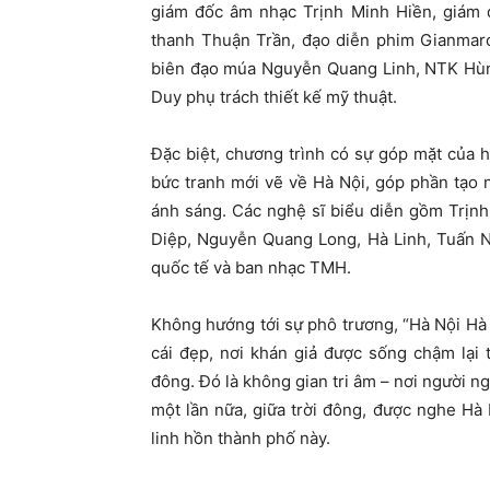
giám đốc âm nhạc Trịnh Minh Hiền, giám
thanh Thuận Trần, đạo diễn phim Gianmarc
biên đạo múa Nguyễn Quang Linh, NTK Hùng
Duy phụ trách thiết kế mỹ thuật.
Đặc biệt, chương trình có sự góp mặt của 
bức tranh mới vẽ về Hà Nội, góp phần tạo
ánh sáng. Các nghệ sĩ biểu diễn gồm Trịn
Diệp, Nguyễn Quang Long, Hà Linh, Tuấn N
quốc tế và ban nhạc TMH.
Không hướng tới sự phô trương, “Hà Nội Hà
cái đẹp, nơi khán giả được sống chậm lại
đông. Đó là không gian tri âm – nơi người n
một lần nữa, giữa trời đông, được nghe Hà 
linh hồn thành phố này.