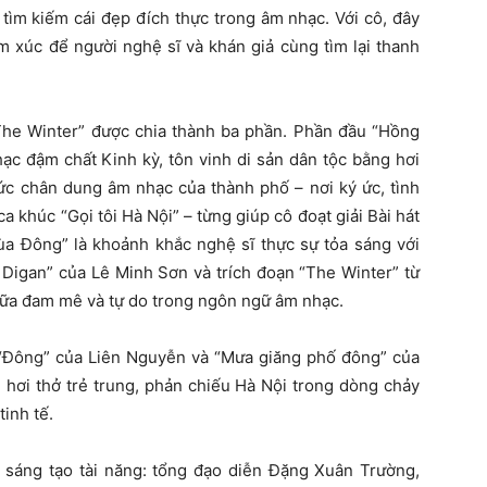
n tìm kiếm cái đẹp đích thực trong âm nhạc. Với cô, đây
ảm xúc để người nghệ sĩ và khán giả cùng tìm lại thanh
he Winter” được chia thành ba phần. Phần đầu “Hồng
c đậm chất Kinh kỳ, tôn vinh di sản dân tộc bằng hơi
bức chân dung âm nhạc của thành phố – nơi ký ức, tình
 ca khúc “Gọi tôi Hà Nội” – từng giúp cô đoạt giải Bài hát
a Đông” là khoảnh khắc nghệ sĩ thực sự tỏa sáng với
 Digan” của Lê Minh Sơn và trích đoạn “The Winter” từ
iữa đam mê và tự do trong ngôn ngữ âm nhạc.
: “Đông” của Liên Nguyễn và “Mưa giăng phố đông” của
hơi thở trẻ trung, phản chiếu Hà Nội trong dòng chảy
inh tế.
p sáng tạo tài năng: tổng đạo diễn Đặng Xuân Trường,