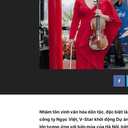
Nhằm tôn vinh văn hóa dân tộc, đặc biệt là
công ty Ngọc Việt, V-Star khởi động Dự á
lớn tương ứng với bốn mùa của Hà Nội, bắ