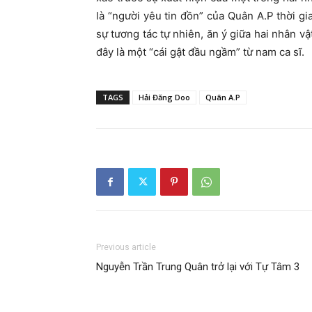
là “người yêu tin đồn” của Quân A.P thời g
sự tương tác tự nhiên, ăn ý giữa hai nhân 
đây là một “cái gật đầu ngầm” từ nam ca sĩ.
TAGS
Hải Đăng Doo
Quân A.P
Previous article
Nguyễn Trần Trung Quân trở lại với Tự Tâm 3