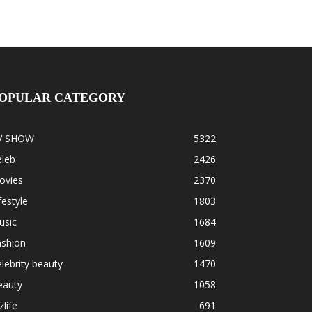
OPULAR CATEGORY
V SHOW
5322
eleb
2426
ovies
2370
festyle
1803
usic
1684
ashion
1609
lebrity beauty
1470
eauty
1058
zlife
691