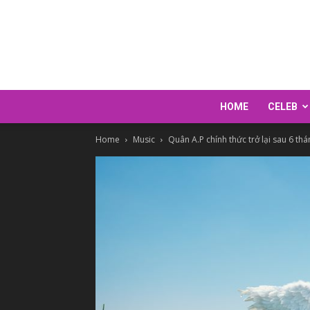
HOME
CELEB
Home
Music
Quân A.P chính thức trở lại sau 6 thá