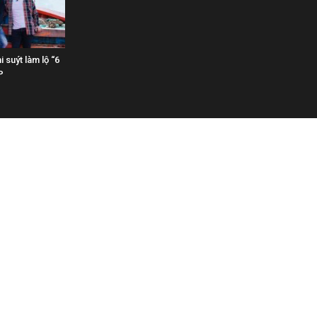
 suýt làm lộ “6
P