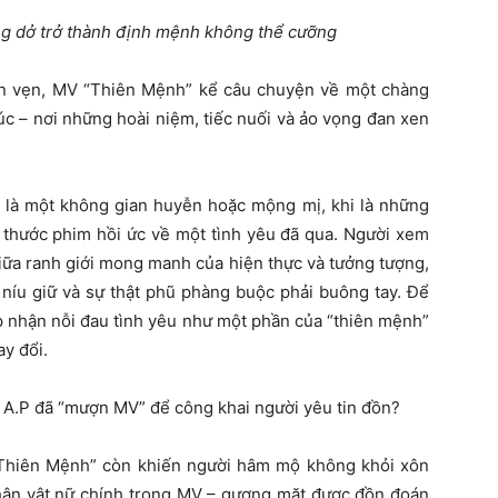
ng dở trở thành định mệnh không thể cưỡng
ọn vẹn, MV “Thiên Mệnh” kể câu chuyện về một chàng
úc – nơi những hoài niệm, tiếc nuối và ảo vọng đan xen
i là một không gian huyễn hoặc mộng mị, khi là những
ng thước phim hồi ức về một tình yêu đã qua. Người xem
giữa ranh giới mong manh của hiện thực và tưởng tượng,
 níu giữ và sự thật phũ phàng buộc phải buông tay. Để
ấp nhận nỗi đau tình yêu như một phần của “thiên mệnh”
y đổi.
 A.P đã “mượn MV” để công khai người yêu tin đồn?
“Thiên Mệnh” còn khiến người hâm mộ không khỏi xôn
nhân vật nữ chính trong MV – gương mặt được đồn đoán