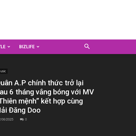
YLE
BIZLIFE
usic
uân A.P chính thức trở lại
au 6 tháng vắng bóng với MV
Thiên mệnh” kết hợp cùng
ải Đăng Doo
2/06/2025
0