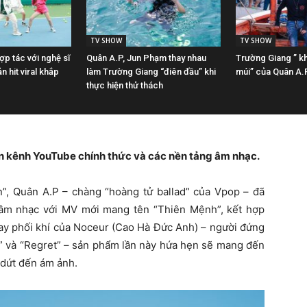
TV SHOW
TV SHOW
p tác với nghệ sĩ
Quân A.P, Jun Phạm thay nhau
Trường Giang ” khi
n hit viral khắp
làm Trường Giang “điên đầu” khi
múi” của Quân A.
thực hiện thử thách
n kênh YouTube chính thức và các nền tảng âm nhạc.
, Quân A.P – chàng “hoàng tử ballad” của Vpop – đã
 âm nhạc với MV mới mang tên “Thiên Mệnh”, kết hợp
tay phối khí của Noceur (Cao Hà Đức Anh) – người đứng
i” và “Regret” – sản phẩm lần này hứa hẹn sẽ mang đến
 dứt đến ám ảnh.