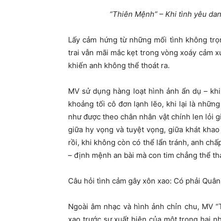
“Thiên Mệnh” – Khi tình yêu da
Lấy cảm hứng từ những mối tình không tr
trai vẫn mãi mắc kẹt trong vòng xoáy cảm x
khiến anh không thể thoát ra.
MV sử dụng hàng loạt hình ảnh ẩn dụ – kh
khoảng tối cô đơn lạnh lẽo, khi lại là nhữ
như được theo chân nhân vật chính len lỏi 
giữa hy vọng và tuyệt vọng, giữa khát khao
rồi, khi không còn có thể lẩn tránh, anh ch
– định mệnh an bài mà con tim chẳng thể tha
Câu hỏi tình cảm gây xôn xao: Có phải Quân
Ngoài âm nhạc và hình ảnh chỉn chu, MV 
xao trước sự xuất hiện của một trong hai 