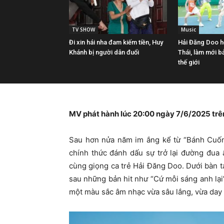
TV SHOW
Music
Đi xin hái nha đam kiếm tiền, Huy
Hải Đăng Doo hợ
Khánh bị người dân đuổi
Thái, làm mới bả
thế giới
MV phát hành lúc 20:00 ngày 7/6/2025 trê
Sau hơn nửa năm im ắng kể từ “Bánh Cuốn”
chính thức đánh dấu sự trở lại đường đua
cùng giọng ca trẻ Hải Đăng Doo. Dưới bàn 
sau những bản hit như “Cứ mỗi sáng anh lạ
một màu sắc âm nhạc vừa sâu lắng, vừa day