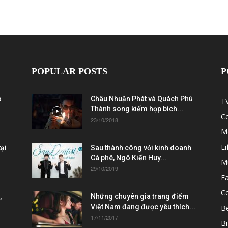
POPULAR POSTS
P
ò
Châu Nhuận Phát và Quách Phú
T
Thành song kiếm hợp bích...
C
23/10/2018
M
Li
ại
Sau thành công với kinh doanh
Cà phê, Ngô Kiến Huy...
M
29/10/2019
F
Ce
,
Những chuyên gia trang điểm
Việt Nam đang được yêu thích...
B
17/11/2017
Bi