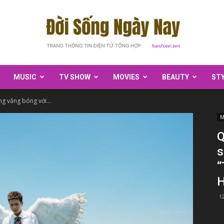
MUSIC
TV SHOW
MOVIES
BEAUTY
ST
SaoZone
ng vắng bóng với...
M
Q
s
“
H
1