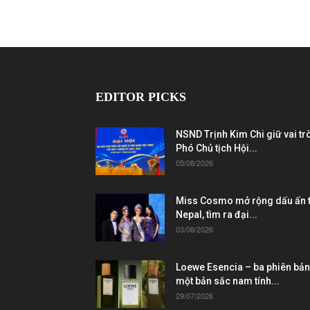
EDITOR PICKS
NSND Trịnh Kim Chi giữ vai tr
Phó Chủ tịch Hội...
05/08/2026
Miss Cosmo mở rộng dấu ấn t
Nepal, tìm ra đại...
03/08/2026
Loewe Esencia – ba phiên bản
một bản sắc nam tính...
29/07/2026