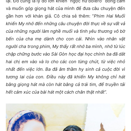
lại. Đó cũng là lý do lớn khiến “ngọc nữ bolero” đồng cảm
và muốn góp giọng hát của mình để đưa câu chuyện đến
gần hơn với khán giả. Cô chia sẻ thêm: “
Phim Hai Muối
khiến My nhớ đến những câu chuyện đời thực về sự vất vả
của những người làm nghề muối và tình yêu thương vô bờ
bến của cha mẹ dành cho con cái. Nhìn vào nhân vật
người cha trong phim, My thấy rất nhớ ba mình, nhớ từ lúc
chập chững bước vào Sài Gòn học đại học chính ba đã dắt
hai chị em vào và lo cho các con từng chút, từ việc nhỏ
nhất đến việc lớn. Ba đã âm thầm hy sinh cả cuộc đời vì
tương lai của con. Điều này đã khiến My không chỉ hát
bằng giọng hát mà còn hát bằng cả trái tim, để truyền tải
hết cảm xúc của bài hát một cách chân thật nhất”.