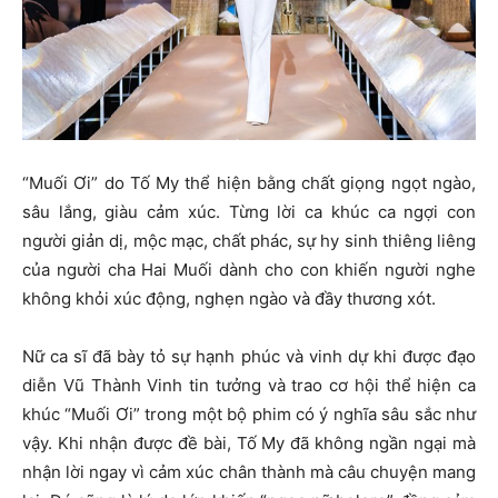
“Muối Ơi” do Tố My thể hiện bằng chất giọng ngọt ngào,
sâu lắng, giàu cảm xúc. Từng lời ca khúc ca ngợi con
người giản dị, mộc mạc, chất phác, sự hy sinh thiêng liêng
của người cha Hai Muối dành cho con khiến người nghe
không khỏi xúc động, nghẹn ngào và đầy thương xót.
Nữ ca sĩ đã bày tỏ sự hạnh phúc và vinh dự khi được đạo
diễn Vũ Thành Vinh tin tưởng và trao cơ hội thể hiện ca
khúc “Muối Ơi” trong một bộ phim có ý nghĩa sâu sắc như
vậy. Khi nhận được đề bài, Tố My đã không ngần ngại mà
nhận lời ngay vì cảm xúc chân thành mà câu chuyện mang