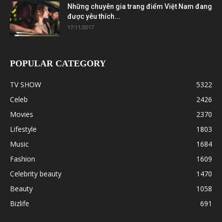
Những chuyên gia trang điểm Việt Nam đang
được yêu thích...
17/11/2017
POPULAR CATEGORY
TV SHOW
5322
Celeb
2426
Movies
2370
Lifestyle
1803
Music
1684
Fashion
1609
Celebrity beauty
1470
Beauty
1058
Bizlife
691