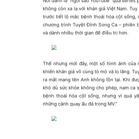
Nổi danh là “ngôi sao YouTube” qua series ph
không còn xa lạ với khán giả Việt Nam. Tu
trước tiết lộ mắc bệnh thoái hóa cột sống, 
chương trình Tuyệt Đỉnh Song Ca – phiên 
và dành nhiều thời gian để điều trị hơn.
Thế nhưng mới đây, một số hình ảnh của n
khiến khán giả vô cùng tò mò và lo lắng. Tu
ra mắt mang tên Anh không tồn tại. Khi được
khó dù sức khỏe không cho phép, nam ca s
bệnh thoái hóa cột sống, nhưng vì quá y
những cảnh quay ẩu đả trong MV.”