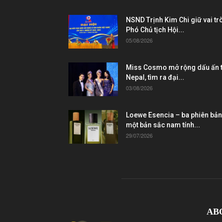
NSND Trịnh Kim Chi giữ vai tr
Phó Chủ tịch Hội...
05/08/2026
Miss Cosmo mở rộng dấu ấn t
Nepal, tìm ra đại...
03/08/2026
Loewe Esencia – ba phiên bản
một bản sắc nam tính...
29/07/2026
AB