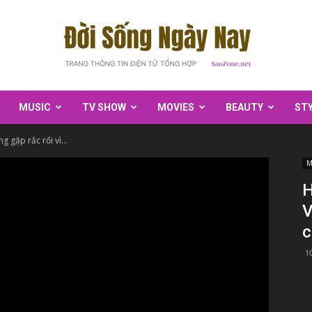
MUSIC
TV SHOW
MOVIES
BEAUTY
ST
SaoZone
 gặp rắc rối vì...
M
H
V
c
1