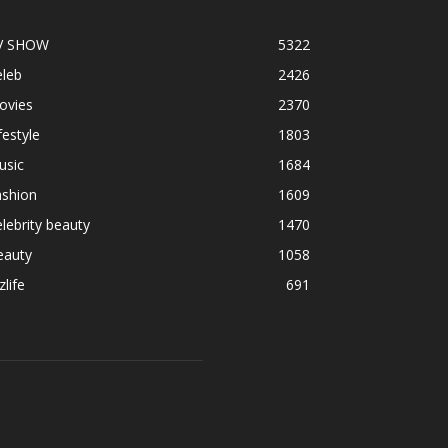
V SHOW
5322
eleb
2426
ovies
2370
festyle
1803
usic
1684
ashion
1609
lebrity beauty
1470
eauty
1058
zlife
691