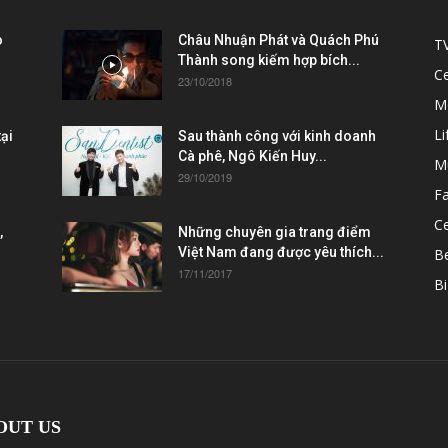
ò
Châu Nhuận Phát và Quách Phú
T
Thành song kiếm hợp bích...
C
23/10/2018
M
Li
ại
Sau thành công với kinh doanh
Cà phê, Ngô Kiến Huy...
M
29/10/2019
F
Ce
,
Những chuyên gia trang điểm
Việt Nam đang được yêu thích...
B
17/11/2017
Bi
OUT US