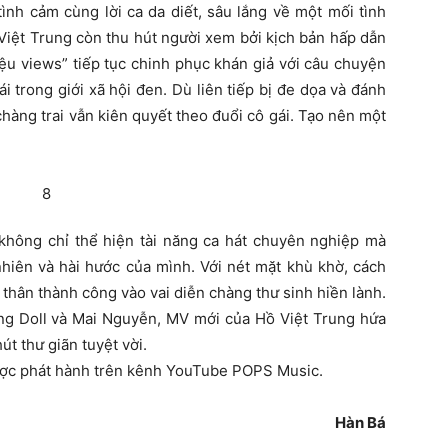
tình cảm cùng lời ca da diết, sâu lắng về một mối tình
Việt Trung còn thu hút người xem bởi kịch bản hấp dẫn
iệu views” tiếp tục chinh phục khán giả với câu chuyện
i trong giới xã hội đen. Dù liên tiếp bị đe dọa và đánh
chàng trai vẫn kiên quyết theo đuổi cô gái. Tạo nên một
không chỉ thể hiện tài năng ca hát chuyên nghiệp mà
nhiên và hài hước của mình. Với nét mặt khù khờ, cách
 thân thành công vào vai diễn chàng thư sinh hiền lành.
ung Doll và Mai Nguyễn, MV mới của Hồ Việt Trung hứa
 thư giãn tuyệt vời.
ược phát hành trên kênh YouTube POPS Music.
Hàn Bá