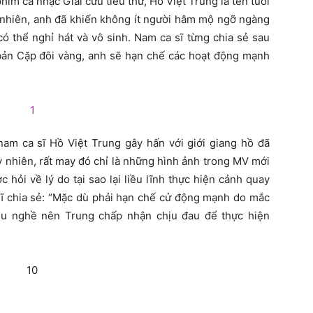
im ca nhạc Giải cứu tiểu thư, Hồ Việt Trung là tên tuổi
y nhiên, anh đã khiến không ít người hâm mộ ngỡ ngàng
có thể nghỉ hát và vô sinh. Nam ca sĩ từng chia sẻ sau
bản Cặp đôi vàng, anh sẽ hạn chế các hoạt động mạnh
am ca sĩ Hồ Việt Trung gây hấn với giới giang hồ đã
y nhiên, rất may đó chỉ là những hình ảnh trong MV mới
 hỏi về lý do tại sao lại liều lĩnh thực hiện cảnh quay
ĩ chia sẻ: “Mặc dù phải hạn chế cử động mạnh do mắc
êu nghề nên Trung chấp nhận chịu đau để thực hiện