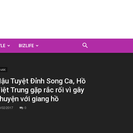
YLE
BIZLIFE
usic
ậu Tuyệt Đỉnh Song Ca, Hồ
iệt Trung gặp rắc rối vì gây
huyện với giang hồ
0/02/2017
0