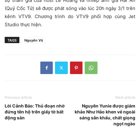
sự tham gia của host Lê Hoàng và nhiếp ảnh gia Hải An
(Quỷ Cốc Tử) sẽ được phát sóng vào lúc 20h ngày 3/1 trên
kênh VTV9. Chương trình do VTV9 phối hợp cùng Jet
Studio thực hiện.
TAGS
Nguyên Vũ
Previous article
Next article
Lời Cảnh Báo: Thủ đoạn nhờ
Nguyên Yunie được giám
đứng tên hộ trên giấy tờ bất
khảo Như Hảo khen vẻ ngoài
động sản
sáng sân khấu, chất giọng
ngọt ngào