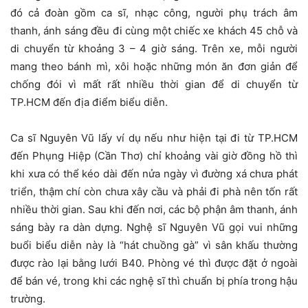
đó cả đoàn gồm ca sĩ, nhạc công, người phụ trách âm
thanh, ánh sáng đều đi cùng một chiếc xe khách 45 chỗ và
di chuyển từ khoảng 3 – 4 giờ sáng. Trên xe, mỗi người
mang theo bánh mì, xôi hoặc những món ăn đơn giản để
chống đói vì mất rất nhiều thời gian để di chuyển từ
TP.HCM đến địa điểm biểu diễn.
Ca sĩ Nguyên Vũ lấy ví dụ nếu như hiện tại đi từ TP.HCM
đến Phụng Hiệp (Cần Thơ) chỉ khoảng vài giờ đồng hồ thì
khi xưa có thể kéo dài đến nửa ngày vì đường xá chưa phát
triển, thậm chí còn chưa xây cầu và phải đi phà nên tốn rất
nhiều thời gian. Sau khi đến nơi, các bộ phận âm thanh, ánh
sáng bày ra dàn dựng. Nghệ sĩ Nguyên Vũ gọi vui những
buổi biểu diễn này là “hát chuồng gà” vì sân khấu thường
được rào lại bằng lưới B40. Phòng vé thì được đặt ở ngoài
để bán vé, trong khi các nghệ sĩ thì chuẩn bị phía trong hậu
trường.