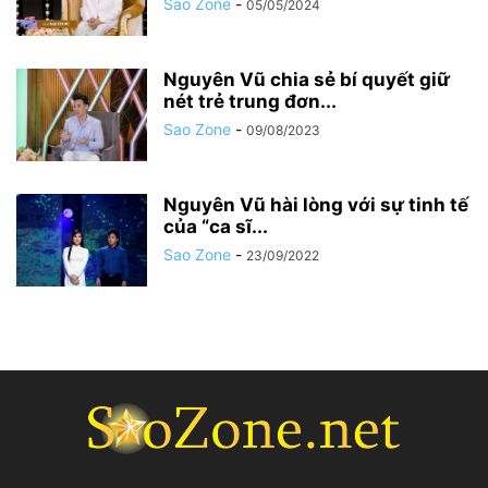
Sao Zone
-
05/05/2024
Nguyên Vũ chia sẻ bí quyết giữ
nét trẻ trung đơn...
Sao Zone
-
09/08/2023
Nguyên Vũ hài lòng với sự tinh tế
của “ca sĩ...
Sao Zone
-
23/09/2022