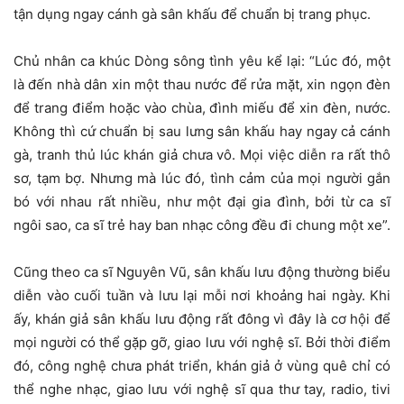
tận dụng ngay cánh gà sân khấu để chuẩn bị trang phục.
Chủ nhân ca khúc Dòng sông tình yêu kể lại: “Lúc đó, một
là đến nhà dân xin một thau nước để rửa mặt, xin ngọn đèn
để trang điểm hoặc vào chùa, đình miếu để xin đèn, nước.
Không thì cứ chuẩn bị sau lưng sân khấu hay ngay cả cánh
gà, tranh thủ lúc khán giả chưa vô. Mọi việc diễn ra rất thô
sơ, tạm bợ. Nhưng mà lúc đó, tình cảm của mọi người gắn
bó với nhau rất nhiều, như một đại gia đình, bởi từ ca sĩ
ngôi sao, ca sĩ trẻ hay ban nhạc công đều đi chung một xe”.
Cũng theo ca sĩ Nguyên Vũ, sân khấu lưu động thường biểu
diễn vào cuối tuần và lưu lại mỗi nơi khoảng hai ngày. Khi
ấy, khán giả sân khấu lưu động rất đông vì đây là cơ hội để
mọi người có thể gặp gỡ, giao lưu với nghệ sĩ. Bởi thời điểm
đó, công nghệ chưa phát triển, khán giả ở vùng quê chỉ có
thể nghe nhạc, giao lưu với nghệ sĩ qua thư tay, radio, tivi