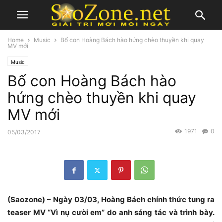
Home
Music
Bố con Hoàng Bách hào hứng chèo thuyền khi quay
MV mới
Music
Bố con Hoàng Bách hào
hứng chèo thuyền khi quay
MV mới
1971
0
05/03/2017
(Saozone) – Ngày 03/03, Hoàng Bách chính thức tung ra
teaser MV “Vì nụ cười em” do anh sáng tác và trình bày.