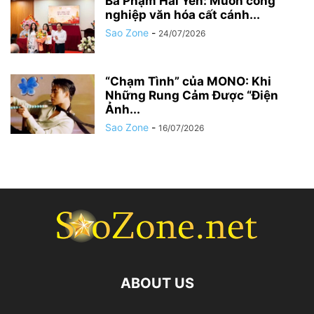
Bà Phạm Hải Yến: Muốn công
nghiệp văn hóa cất cánh...
Sao Zone
-
24/07/2026
“Chạm Tình” của MONO: Khi
Những Rung Cảm Được “Điện
Ảnh...
Sao Zone
-
16/07/2026
ABOUT US