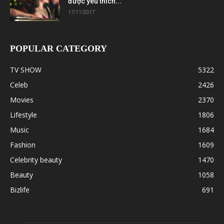
được yêu thích...
17/11/2017
POPULAR CATEGORY
TV SHOW
5322
Celeb
2426
Movies
2370
Lifestyle
1806
Music
1684
Fashion
1609
Celebrity beauty
1470
Beauty
1058
Bizlife
691