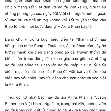
khía cạnh hoàn toàn khác của người nước ngoài mà còn
có dịp mang Tết Việt đến với người Việt xa xứ, giới thiệu
những phong tục của ngày Tết Việt cho người nước ngoài.
Vì vậy, dù xa nhà nhưng không khí Tết truyền thống vẫn
theo tôi trên mọi bước đường” – Akira Phan bày tỏ.
Đáng chú ý, trong buổi biểu diễn tại “thành phố màu
hồng” của nước Pháp – Toulouse, Akira Phan còn gây ấn
tượng mạnh khi diện trang phục áo dài truyền thống để
biểu diễn trước đông đảo khán giả, bao gồm cả những
người Việt sống tại Pháp lẫn người Pháp. Sau buổi biểu
diễn, một tờ nhật báo của Pháp đã viết bài về buổi biểu
diễn này với nhiều “mỹ từ” dành cho ban nhạc và đặc biệt
là Akira Phan.
Theo đó, tờ nhật báo này đã gọi Akira Phan là “Justin
Bieber của Việt Nam”. Ngoài ra, trong bài viết, phóng viên
người Pháp còn viết về chiếc áo dài Akira Phan chọn mặc