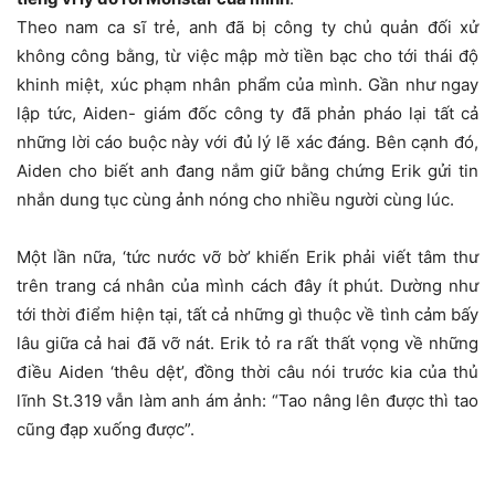
Theo nam ca sĩ trẻ, anh đã bị công ty chủ quản đối xử
không công bằng, từ việc mập mờ tiền bạc cho tới thái độ
khinh miệt, xúc phạm nhân phẩm của mình. Gần như ngay
lập tức, Aiden- giám đốc công ty đã phản pháo lại tất cả
những lời cáo buộc này với đủ lý lẽ xác đáng. Bên cạnh đó,
Aiden cho biết anh đang nắm giữ bằng chứng Erik gửi tin
nhắn dung tục cùng ảnh nóng cho nhiều người cùng lúc.
Một lần nữa, ‘tức nước vỡ bờ’ khiến Erik phải viết tâm thư
trên trang cá nhân của mình cách đây ít phút. Dường như
tới thời điểm hiện tại, tất cả những gì thuộc về tình cảm bấy
lâu giữa cả hai đã vỡ nát. Erik tỏ ra rất thất vọng về những
điều Aiden ‘thêu dệt’, đồng thời câu nói trước kia của thủ
lĩnh St.319 vẫn làm anh ám ảnh: “Tao nâng lên được thì tao
cũng đạp xuống được”.