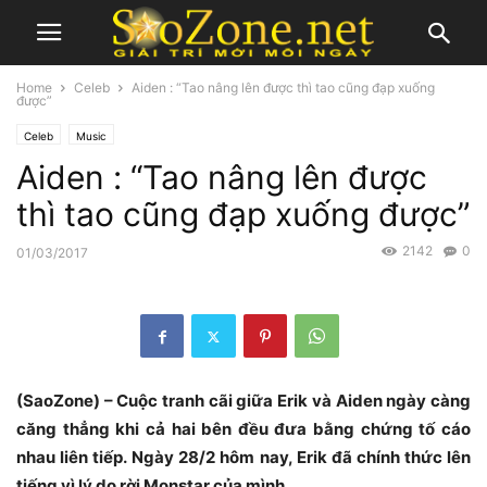
Home
Celeb
Aiden : “Tao nâng lên được thì tao cũng đạp xuống
được”
Celeb
Music
Aiden : “Tao nâng lên được
thì tao cũng đạp xuống được”
2142
0
01/03/2017
(SaoZone) – Cuộc tranh cãi giữa Erik và Aiden ngày càng
căng thẳng khi cả hai bên đều đưa bằng chứng tố cáo
nhau liên tiếp.
Ngày 28/2 hôm nay, Erik đã chính thức lên
tiếng vì lý do rời Monstar của mình
.