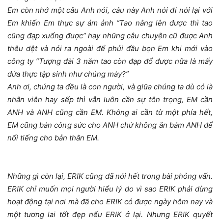
Em còn nhớ một câu Anh nói, câu này Anh nói đi nói lại với
Em khiến Em thực sự ám ảnh “Tao nâng lên được thì tao
cũng đạp xuống được” hay những câu chuyện cũ được Anh
thêu dệt và nói ra ngoài để phủi đầu bọn Em khi mới vào
công ty “Tượng đài 3 năm tao còn đạp đổ được nữa là mấy
đứa thực tập sinh như chúng mày?”
Anh ơi, chúng ta đều là con người, và giữa chúng ta dù có là
nhân viên hay sếp thì vẫn luôn cần sự tôn trọng, EM cần
ANH và ANH cũng cần EM. Không ai cần từ một phía hết,
EM cũng bán công sức cho ANH chứ không ăn bám ANH để
nổi tiếng cho bản thân EM.
Những gì còn lại, ERIK cũng đã nói hết trong bài phỏng vấn.
ERIK chỉ muốn mọi người hiểu lý do vì sao ERIK phải dừng
hoạt động tại nơi mà đã cho ERIK có được ngày hôm nay và
một tương lai tốt đẹp nếu ERIK ở lại. Nhưng ERIK quyết