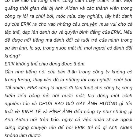
có thể nào thì lòng mình cũng cảm thấy thanh thản. Một
quãng thời gian dài bị Anh Aiden và các thành viên trong
công ty lôi ra chửi bới, móc mỉa, đay nghiến, lấy hết danh
dự của ERIK ra cho vào những câu chuyện mua vui cho cả
tập thể, đạp lên danh dự và quyền bình đẳng của ERIK. Nếu
để được nổi tiếng mà đánh đổi cả tuổi trẻ của mình trong
sự ám ảnh, lo sợ, trong nước mắt thì mọi người có đánh đổi
không?
ERIK không thể chịu đựng được thêm.
Gần như tiếng nói của bản thân trong công ty không có
trọng lượng, thay vào đó là những lời cay nghiệt, chửi bới.
Tất nhiên, ERIK cũng là người đi làm thuê cho công ty, cũng
kiếm tiến bằng mồ hôi nước mắt, lao động một cách
nghiêm túc và CHƯA BAO GIỜ GÂY ẢNH HƯỞNG gì tổn
thất về KINH TẾ và HÌNH ẢNH đến công ty như những gì
Anh Aiden nói trên báo, ngay cả việc nhận show ngoài
cũng dựng chuyện lên để nói ERIK thì có gì Anh Aiden
không làm được?