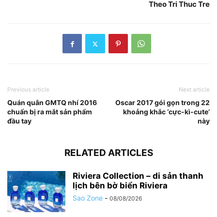
Theo Tri Thuc Tre
Previous article
Next article
Quán quân GMTQ nhí 2016
Oscar 2017 gói gọn trong 22
chuẩn bị ra mắt sản phẩm
khoảng khắc ‘cực-kì-cute’
đầu tay
này
RELATED ARTICLES
Riviera Collection – di sản thanh
lịch bên bờ biển Riviera
Sao Zone
-
08/08/2026