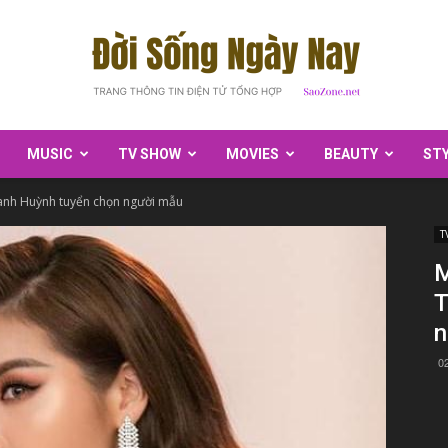
MUSIC
TV SHOW
MOVIES
BEAUTY
ST
SaoZone
hanh Huỳnh tuyển chọn người mẫu
T
M
T
n
0