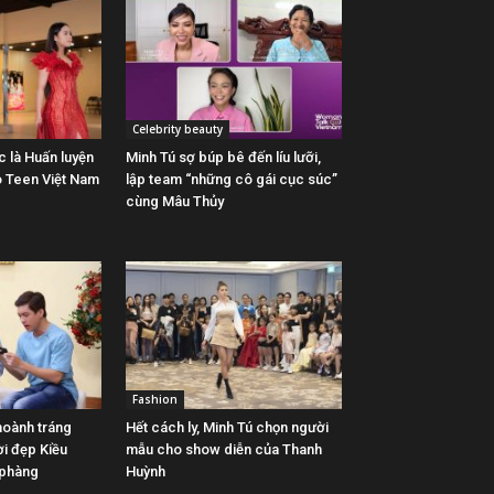
Celebrity beauty
c là Huấn luyện
Minh Tú sợ búp bê đến líu lưỡi,
o Teen Việt Nam
lập team “những cô gái cục súc”
cùng Mâu Thủy
Fashion
hoành tráng
Hết cách ly, Minh Tú chọn người
i đẹp Kiều
mẫu cho show diễn của Thanh
 phàng
Huỳnh