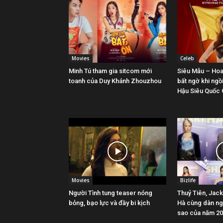
Movies
Celeb
Minh Tú tham gia sitcom mới
Siêu Mẫu – Hoa
toanh của Duy Khánh Zhouzhou
bất ngờ khi ngồ
Hậu Siêu Quốc 
Movies
Bizlife
Người Tình tung teaser nóng
Thuỷ Tiên, Jack
bỏng, bạo lực và đầy bi kịch
Hà cùng dàn ng
sao của năm 2