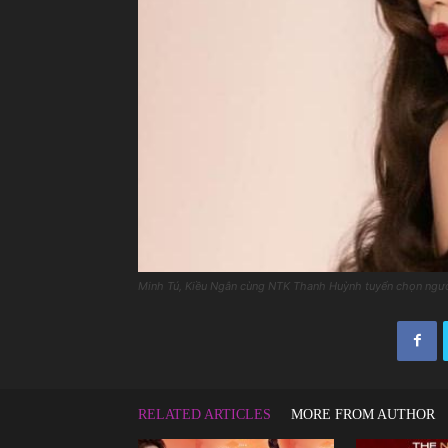
Minh Tú, Kiều Ngân cùng NTK Thanh Huỳnh tuyển chọn ng
RELATED ARTICLES
MORE FROM AUTHOR