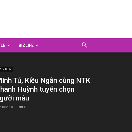
YLE
BIZLIFE
V SHOW
inh Tú, Kiều Ngân cùng NTK
hanh Huỳnh tuyển chọn
gười mẫu
2/10/2020
0