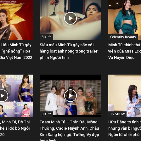
Bizlife
Celebrity beauty
 Hậu Minh Tú gây
Siêu mẫu Minh Tú gây sốc với
Minh Tú chính thứ
i “ghế nóng” Hoa
hàng loạt ảnh nóng trong trailer
viên của Miss Ec
Gia Việt Nam 2022
phim Người tình
Vũ Huyền Diệu
Bizlife
TV SHOW
, Minh Tú, Đỗ Thị
Team Minh Tú – Trân Đài, Mộng
Hữu Đằng tỏ tình 
hệ sĩ đổ bộ Ngôi
Thường, Cadie Huỳnh Anh, Châu
nhưng vẫn bị ngườ
020
Kim Sang hội ngộ. Tường Vy đẹp
Ngân từ chối phũ
long lanh