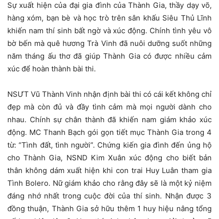
Sự xuất hiện của đại gia đình của Thành Gia, thầy dạy võ,
hàng xóm, bạn bè và học trò trên sân khấu Siêu Thủ Lĩnh
khiến nam thí sinh bất ngờ và xúc động. Chính tình yêu vô
bờ bến mà quê hương Trà Vinh đã nuôi dưỡng suốt những
năm tháng ấu thơ đã giúp Thành Gia có được nhiều cảm
xúc để hoàn thành bài thi.
NSƯT Vũ Thành Vinh nhận định bài thi có cái kết không chỉ
đẹp mà còn đủ và đầy tình cảm mà mọi người dành cho
nhau. Chính sự chân thành đã khiến nam giám khảo xúc
động. MC Thanh Bạch gói gọn tiết mục Thành Gia trong 4
từ: “Tình đất, tình người”. Chứng kiến gia đình đến ủng hộ
cho Thành Gia, NSND Kim Xuân xúc động cho biết bản
thân không dám xuất hiện khi con trai Huy Luân tham gia
Tình Bolero. Nữ giám khảo cho rằng đây sẽ là một kỷ niệm
đáng nhớ nhất trong cuộc đời của thí sinh. Nhận được 3
đồng thuận, Thành Gia sở hữu thêm 1 huy hiệu nâng tổng