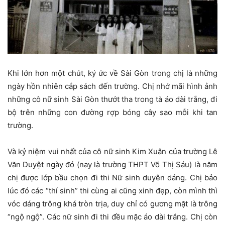
Khi lớn hơn một chút, ký ức về Sài Gòn trong chị là những
ngày hồn nhiên cắp sách đến trường. Chị nhớ mãi hình ảnh
những cô nữ sinh Sài Gòn thướt tha trong tà áo dài trắng, đi
bộ trên những con đường rợp bóng cây sao mỗi khi tan
trường.
Và kỷ niệm vui nhất của cô nữ sinh Kim Xuân của trường Lê
Văn Duyệt ngày đó (nay là trường THPT Võ Thị Sáu) là năm
chị được lớp bầu chọn đi thi Nữ sinh duyên dáng. Chị bảo
lúc đó các “thí sinh” thi cùng ai cũng xinh đẹp, còn mình thì
vóc dáng trông khá tròn trịa, duy chỉ có gương mặt là trông
“ngộ ngộ”. Các nữ sinh đi thi đều mặc áo dài trắng. Chị còn