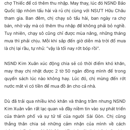
chợ Thiếc để có thêm thu nhập. May thay, lúc đó NSND Bảo
Quốc lập nhóm tấu hài và rủ chị cùng với NSƯT Hữu Châu
tham gia. Ban đêm, chị chạy sô tấu hài, ban ngày ra chợ
bán, nhờ vậy mà có thêm thu nhập để không phải bỏ nghề.
Tuy nhiên, chạy sô cũng chỉ được mùa nắng, những tháng
mưa thì phải chịu. Mỗi khi sắp đến giờ diễn mà trời đổ mưa
là chị lại rầu, tự nhủ: “vậy là tối nay rớt bóp rồi”.
NSND Kim Xuân xúc động chia sẻ có thời điểm khó khăn,
may thay chị nhặt được 2 tờ 50 ngàn đồng mình để trong
quyển sách lúc nào không hay. Lúc đó, chị mừng đến rớt
nước mắt vì có tiền để mua đồ ăn cho cả nhà.
Dù đã trải qua nhiều khó khăn và thăng trầm nhưng NSND
Kim Xuân vẫn rất lạc quan và đầy niềm tin vào sự phát triển
của thành phố và sự tử tế của người Sài Gòn. Chị cũng
thẳng thắn chia sẻ những cảm nhận của mình về cách