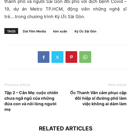
thành phố và người Sài Gòn đối phó với dịch bệnh Covid –
19, dự án Metro TP.HCM, động viên những nghệ sĩ
trẻ….trong chương trình Ký Ức Sài Gòn.
TAGS
Dat Film Media
kim xuân
Ký Ức Sài Gòn
Previous article
Next article
Tập 2 – Cân Mẹ: cuộc chiến
Ốc Thanh Vân cảm phục cặp
chưa ngã ngũ của những
đôi hiệp sĩ đường phố làm
đứa con và nỗi lòng người
việc không ai dám làm
mẹ
RELATED ARTICLES