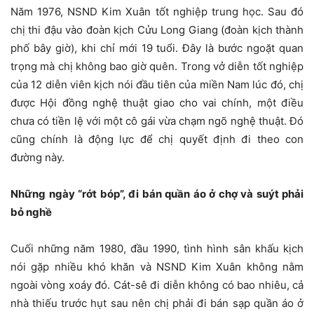
Năm 1976, NSND Kim Xuân tốt nghiệp trung học. Sau đó
chị thi đậu vào đoàn kịch Cửu Long Giang (đoàn kịch thành
phố bây giờ), khi chỉ mới 19 tuổi. Đây là bước ngoặt quan
trọng mà chị không bao giờ quên. Trong vở diễn tốt nghiệp
của 12 diễn viên kịch nói đầu tiên của miền Nam lúc đó, chị
được Hội đồng nghệ thuật giao cho vai chính, một điều
chưa có tiền lệ với một cô gái vừa chạm ngõ nghệ thuật. Đó
cũng chính là động lực để chị quyết định đi theo con
đường này.
Những ngày “rớt bóp”, đi bán quần áo ở chợ và suýt phải
bỏ nghề
Cuối những năm 1980, đầu 1990, tình hình sân khấu kịch
nói gặp nhiều khó khăn và NSND Kim Xuân không nằm
ngoài vòng xoáy đó. Cát-sê đi diễn không có bao nhiêu, cả
nhà thiếu trước hụt sau nên chị phải đi bán sạp quần áo ở