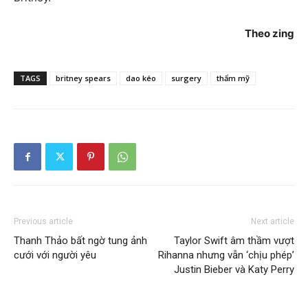
Theo zing
TAGS
britney spears
dao kéo
surgery
thẩm mỹ
Previous article
Next article
Thanh Thảo bất ngờ tung ảnh
Taylor Swift âm thầm vượt
cưới với người yêu
Rihanna nhưng vẫn ‘chịu phép’
Justin Bieber và Katy Perry