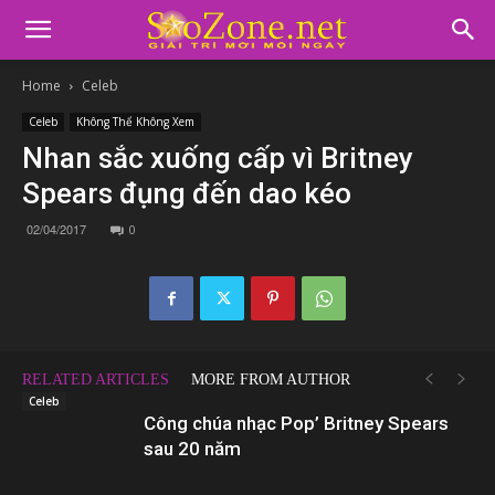
Home
Celeb
Celeb
Không Thể Không Xem
Nhan sắc xuống cấp vì Britney
Spears đụng đến dao kéo
02/04/2017
0
RELATED ARTICLES
MORE FROM AUTHOR
Celeb
Công chúa nhạc Pop’ Britney Spears
sau 20 năm