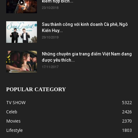
kiếm hợp bích...
23/10/2018
Sau thành công với kinh doanh Cà phê, Ngô
Kiến Huy...
29/10/2019
Những chuyên gia trang điểm Việt Nam đang
được yêu thích...
17/11/2017
POPULAR CATEGORY
TV SHOW
5322
Celeb
2426
Movies
2370
Lifestyle
1803