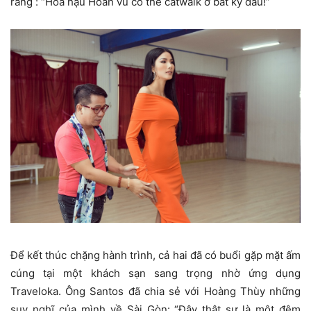
rằng : “Hoa hậu Hoàn vũ có thể catwalk ở bất kỳ đâu!”
Để kết thúc chặng hành trình, cả hai đã có buổi gặp mặt ấm
cúng tại một khách sạn sang trọng nhờ ứng dụng
Traveloka. Ông Santos đã chia sẻ với Hoàng Thùy những
suy nghĩ của mình về Sài Gòn: “Đây thật sự là một đêm