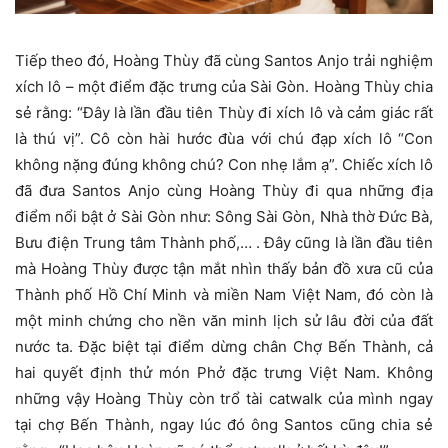
Tiếp theo đó, Hoàng Thùy đã cùng Santos Anjo trải nghiệm
xích lô – một điểm đặc trưng của Sài Gòn. Hoàng Thùy chia
sẻ rằng: “Đây là lần đầu tiên Thùy đi xích lô và cảm giác rất
là thú vị”. Cô còn hài hước đùa với chú đạp xích lô “Con
không nặng đúng không chú? Con nhẹ lắm ạ”. Chiếc xích lô
đã đưa Santos Anjo cùng Hoàng Thùy đi qua những địa
điểm nổi bật ở Sài Gòn như: Sông Sài Gòn, Nhà thờ Đức Bà,
Bưu điện Trung tâm Thành phố,… . Đây cũng là lần đầu tiên
mà Hoàng Thùy được tận mắt nhìn thấy bản đồ xưa cũ của
Thành phố Hồ Chí Minh và miền Nam Việt Nam, đó còn là
một minh chứng cho nền văn minh lịch sử lâu đời của đất
nước ta. Đặc biệt tại điểm dừng chân Chợ Bến Thành, cả
hai quyết định thử món Phở đặc trưng Việt Nam. Không
những vậy Hoàng Thùy còn trổ tài catwalk của mình ngay
tại chợ Bến Thành, ngay lúc đó ông Santos cũng chia sẻ