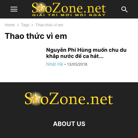
Home
Tags
Thao thức vì em
Thao thức vì em
Nguyễn Phi Hùng muốn chu du
khắp nước để ca hát...
Nhật Hà
-
13/05/2018
ABOUT US