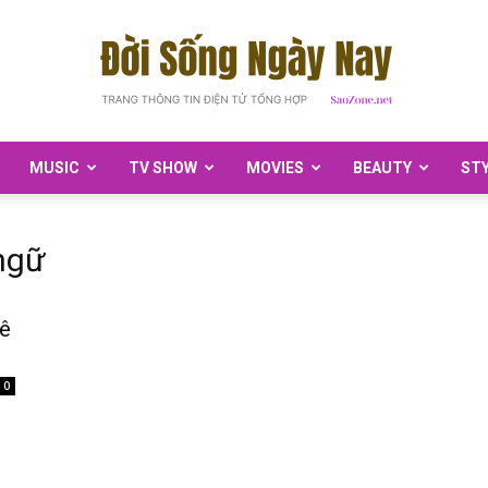
MUSIC
TV SHOW
MOVIES
BEAUTY
ST
SaoZone
ngữ
uê
0