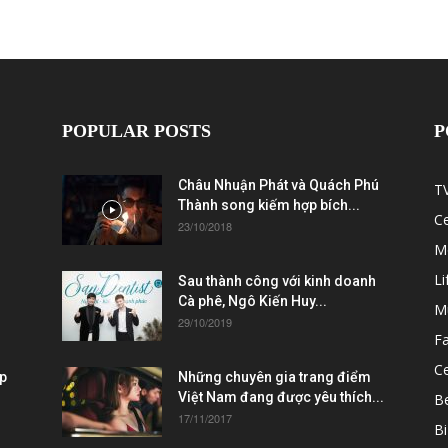
POPULAR POSTS
P
Châu Nhuận Phát và Quách Phú
T
Thành song kiếm hợp bích...
C
23/10/2018
M
Li
Sau thành công với kinh doanh
Cà phê, Ngô Kiến Huy...
M
29/10/2019
F
Ce
ẹp
Những chuyên gia trang điểm
Việt Nam đang được yêu thích...
B
17/11/2017
Bi