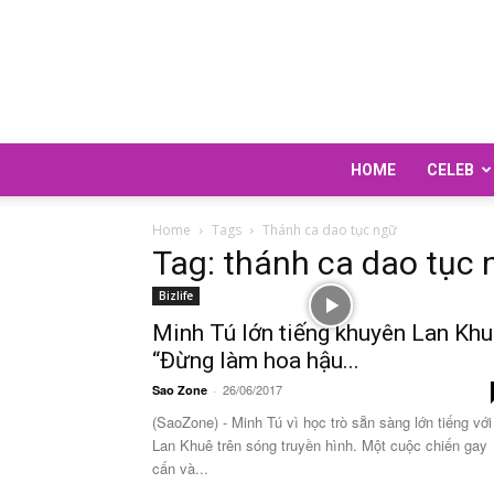
HOME
CELEB
Home
Tags
Thánh ca dao tục ngữ
Tag: thánh ca dao tục 
Bizlife
Minh Tú lớn tiếng khuyên Lan Kh
“Đừng làm hoa hậu...
26/06/2017
Sao Zone
-
(SaoZone) - Minh Tú vì học trò sẵn sàng lớn tiếng với
Lan Khuê trên sóng truyền hình. Một cuộc chiến gay
cấn và...