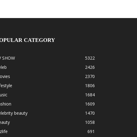
OPULAR CATEGORY
V SHOW
5322
eleb
2426
ovies
2370
festyle
1806
usic
1684
ashion
1609
lebrity beauty
1470
eauty
1058
zlife
691