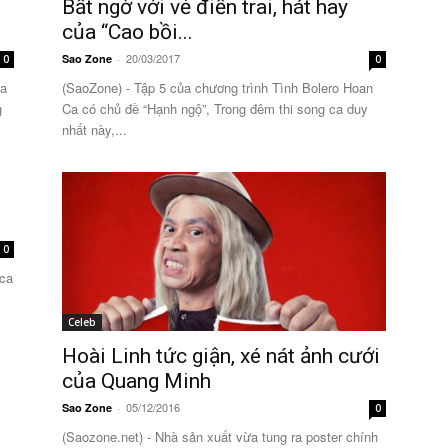
Bất ngờ với vẻ điển trai, hát hay
của “Cao bồi...
20/03/2017
Sao Zone
-
0
0
ủa
(SaoZone) - Tập 5 của chương trình Tình Bolero Hoan
g
Ca có chủ đề “Hạnh ngộ”, Trong đêm thi song ca duy
nhất này,...
0
 ca
Celeb
Hoài Linh tức giận, xé nát ảnh cưới
của Quang Minh
05/12/2016
Sao Zone
-
0
(Saozone.net) - Nhà sản xuất vừa tung ra poster chính