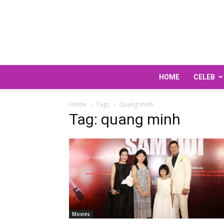
HOME
CELEB
Home
Tags
Quang minh
Tag: quang minh
Movies