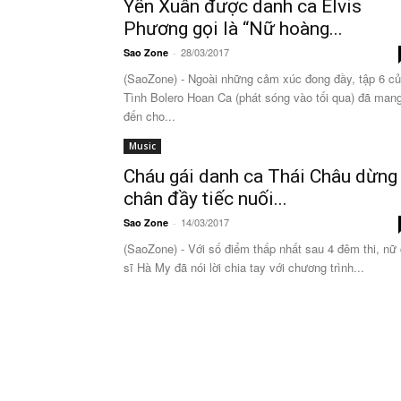
Yến Xuân được danh ca Elvis
Phương gọi là “Nữ hoàng...
28/03/2017
Sao Zone
-
(SaoZone) - Ngoài những cảm xúc đong đầy, tập 6 c
Tình Bolero Hoan Ca (phát sóng vào tối qua) đã man
đến cho...
Music
Cháu gái danh ca Thái Châu dừng
chân đầy tiếc nuối...
14/03/2017
Sao Zone
-
(SaoZone) - Với số điểm thấp nhất sau 4 đêm thi, nữ
sĩ Hà My đã nói lời chia tay với chương trình...