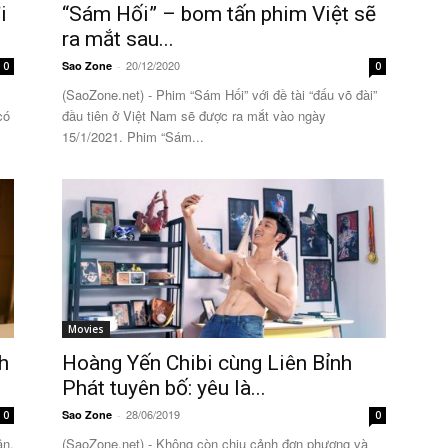
i
“Sám Hối” – bom tấn phim Việt sẽ
ra mắt sau...
20/12/2020
Sao Zone
-
0
0
(SaoZone.net) - Phim “Sám Hối” với đề tài “đấu võ đài”
có
đầu tiên ở Việt Nam sẽ được ra mắt vào ngày
15/1/2021. Phim “Sám...
Movies
h
Hoàng Yến Chibi cùng Liên Bỉnh
Phát tuyên bố: yêu là...
28/06/2019
Sao Zone
-
0
0
ân,
(SaoZone.net) - Không còn chịu cảnh đơn phương và