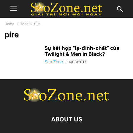
Home
Tags
Pire
pire
Sự kết hợp “lạ-đỉnh-chất” của
Twilight & Men in Black?
Sao Zone
-
16/03/2017
ABOUT US