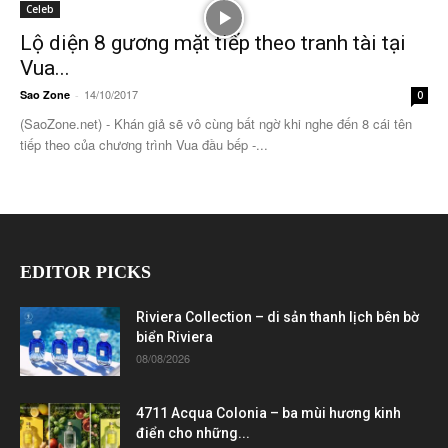
Celeb
Lộ diện 8 gương mặt tiếp theo tranh tài tại
Vua...
14/10/2017
Sao Zone
-
0
(SaoZone.net) - Khán giả sẽ vô cùng bất ngờ khi nghe đến 8 cái tên
tiếp theo của chương trình Vua đầu bếp -...
EDITOR PICKS
Riviera Collection – di sản thanh lịch bên bờ
biển Riviera
08/08/2026
4711 Acqua Colonia – ba mùi hương kinh
điển cho những...