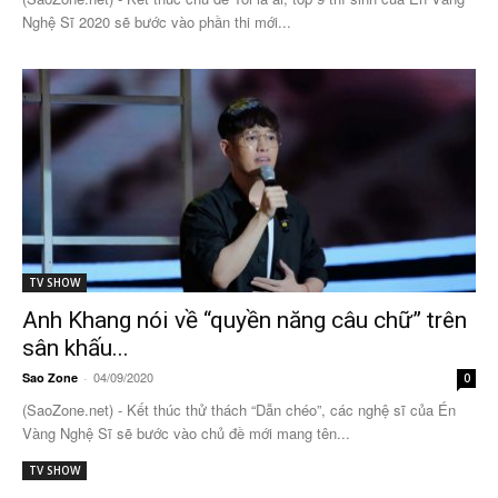
Nghệ Sĩ 2020 sẽ bước vào phần thi mới...
TV SHOW
Anh Khang nói về “quyền năng câu chữ” trên
sân khấu...
04/09/2020
Sao Zone
-
0
(SaoZone.net) - Kết thúc thử thách “Dẫn chéo”, các nghệ sĩ của Én
Vàng Nghệ Sĩ sẽ bước vào chủ đề mới mang tên...
TV SHOW