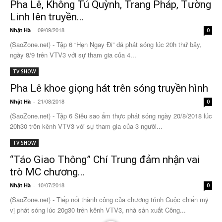
Pha Lê, Không Tú Quỳnh, Trang Pháp, Tường
Linh lên truyền...
09/09/2018
Nhật Hà
-
0
(SaoZone.net) - Tập 6 “Hẹn Ngay Đi” đã phát sóng lúc 20h thứ bảy,
ngày 8/9 trên VTV3 với sự tham gia của 4...
TV SHOW
Pha Lê khoe giọng hát trên sóng truyền hình
21/08/2018
Nhật Hà
-
0
(SaoZone.net) - Tập 6 Siêu sao ẩm thực phát sóng ngày 20/8/2018 lúc
20h30 trên kênh VTV3 với sự tham gia của 3 người...
TV SHOW
“Táo Giao Thông” Chí Trung đảm nhận vai
trò MC chương...
10/07/2018
Nhật Hà
-
0
(SaoZone.net) - Tiếp nối thành công của chương trình Cuộc chiến mỹ
vị phát sóng lúc 20g30 trên kênh VTV3, nhà sản xuất Công...