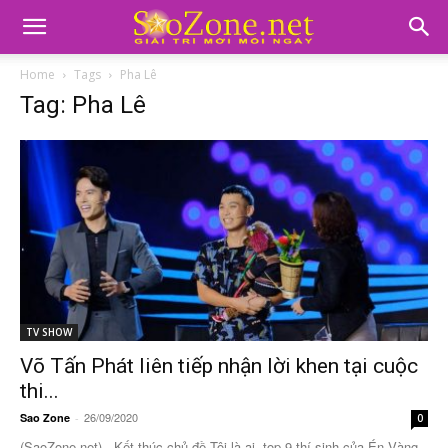
Home
Tags
Pha Lê
Tag: Pha Lê
TV SHOW
Võ Tấn Phát liên tiếp nhận lời khen tại cuộc
thi...
26/09/2020
Sao Zone
-
0
(SaoZone.net) - Kết thúc chủ đề Tôi là ai, top 9 thí sinh của Én Vàng