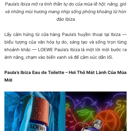
Paula’s Ibiza mở ra tinh thần tự do của mùa lễ hội: nắng, gió
và những mùi hương mang nhịp sống phóng khoáng từ hòn
đảo Ibiza
Lấy cảm hứng từ cửa hàng Paula’s huyền thoại tại Ibiza —
biểu tượng của văn hóa tự do, sáng tạo và sống trọn từng
khoảnh khắc — LOEWE Paula’s Ibiza là một lời mời bước ra
ánh nắng, chạm vào biển xanh và để cảm xúc dẫn lối.
Paula’s Ibiza Eau de Toilette – Hơi Thở Mát Lành Của Mùa
Mới