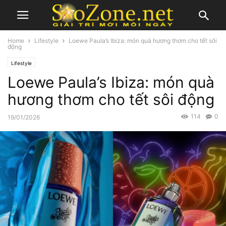
Home
Lifestyle
Loewe Paula’s Ibiza: món quà hương thơm cho tết sôi
động
Lifestyle
Loewe Paula’s Ibiza: món quà
hương thơm cho tết sôi động
114
0
19/01/2026