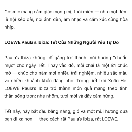
Cosmic mang cảm giác mộng mị, thôi miên — như một đêm
lễ hội kéo dài, nơi ánh đèn, âm nhạc và cảm xúc cùng hòa
nhịp.
LOEWE Paula’s Ibiza: Tết Của Những Người Yêu Tự Do
Paula’s Ibiza không cố gắng trở thành mùi hương “chuẩn
mực” cho ngày Tết. Thay vào đó, mỗi chai là một lời chúc
mở — chúc cho năm mới nhiều trải nghiệm, nhiều sắc màu
và nhiều khoảnh khắc đáng nhớ. Trong tiết trời Xuân Hè,
LOEWE Paula’s Ibiza trở thành món quà mang theo tinh
thần sống trọn: nhẹ nhõm, tươi mới và đầy cảm hứng.
Tết này, hãy bắt đầu bằng nắng, gió và một mùi hương đưa
bạn đi xa hơn — theo cách rất Paula’s Ibiza, rất LOEWE.