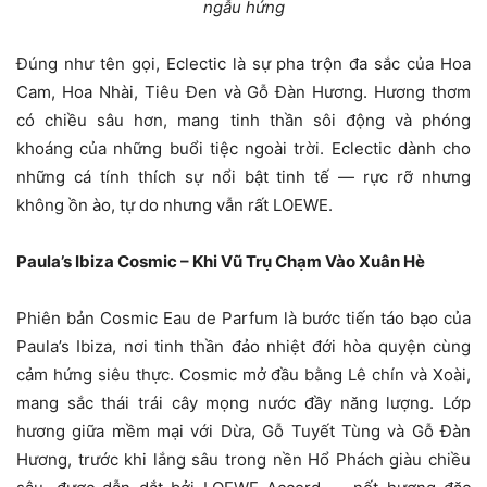
ngẫu hứng
Đúng như tên gọi, Eclectic là sự pha trộn đa sắc của Hoa
Cam, Hoa Nhài, Tiêu Đen và Gỗ Đàn Hương. Hương thơm
có chiều sâu hơn, mang tinh thần sôi động và phóng
khoáng của những buổi tiệc ngoài trời. Eclectic dành cho
những cá tính thích sự nổi bật tinh tế — rực rỡ nhưng
không ồn ào, tự do nhưng vẫn rất LOEWE.
Paula’s Ibiza Cosmic – Khi Vũ Trụ Chạm Vào Xuân Hè
Phiên bản Cosmic Eau de Parfum là bước tiến táo bạo của
Paula’s Ibiza, nơi tinh thần đảo nhiệt đới hòa quyện cùng
cảm hứng siêu thực. Cosmic mở đầu bằng Lê chín và Xoài,
mang sắc thái trái cây mọng nước đầy năng lượng. Lớp
hương giữa mềm mại với Dừa, Gỗ Tuyết Tùng và Gỗ Đàn
Hương, trước khi lắng sâu trong nền Hổ Phách giàu chiều