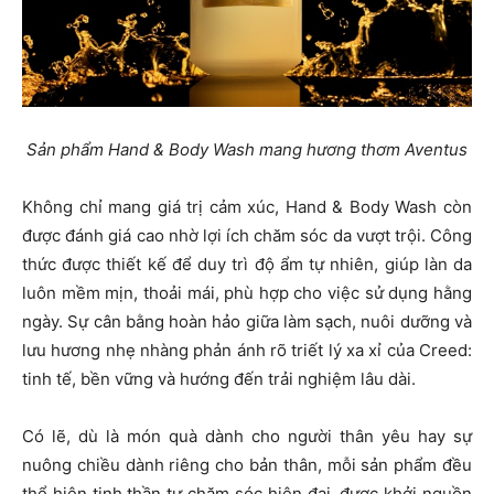
Sản phẩm Hand & Body Wash mang hương thơm Aventus
Không chỉ mang giá trị cảm xúc, Hand & Body Wash còn
được đánh giá cao nhờ lợi ích chăm sóc da vượt trội. Công
thức được thiết kế để duy trì độ ẩm tự nhiên, giúp làn da
luôn mềm mịn, thoải mái, phù hợp cho việc sử dụng hằng
ngày. Sự cân bằng hoàn hảo giữa làm sạch, nuôi dưỡng và
lưu hương nhẹ nhàng phản ánh rõ triết lý xa xỉ của Creed:
tinh tế, bền vững và hướng đến trải nghiệm lâu dài.
Có lẽ, dù là món quà dành cho người thân yêu hay sự
nuông chiều dành riêng cho bản thân, mỗi sản phẩm đều
thể hiện tinh thần tự chăm sóc hiện đại, được khởi nguồn