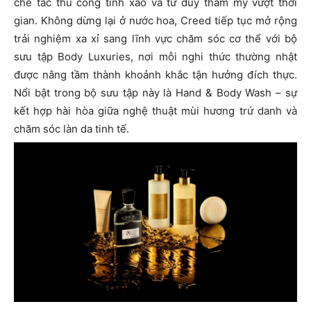
chế tác thủ công tinh xảo và tư duy thẩm mỹ vượt thời
gian. Không dừng lại ở nước hoa, Creed tiếp tục mở rộng
trải nghiệm xa xỉ sang lĩnh vực chăm sóc cơ thể với bộ
sưu tập Body Luxuries, nơi mỗi nghi thức thường nhật
được nâng tầm thành khoảnh khắc tận hưởng đích thực.
Nổi bật trong bộ sưu tập này là Hand & Body Wash – sự
kết hợp hài hòa giữa nghệ thuật mùi hương trứ danh và
chăm sóc làn da tinh tế.