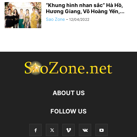
“Khung hình nhan sắc” Hà Hồ,
Hương Giang, Võ Hoàng Yến,...
Sao Zone
-
12/04/2022
ABOUT US
FOLLOW US