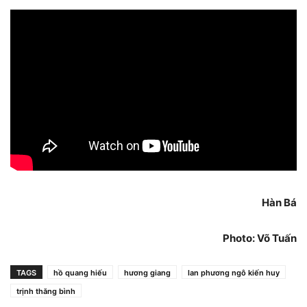
Hàn Bá
Photo: Võ Tuấn
TAGS
hồ quang hiếu
hương giang
lan phương ngô kiến huy
trịnh thăng bình