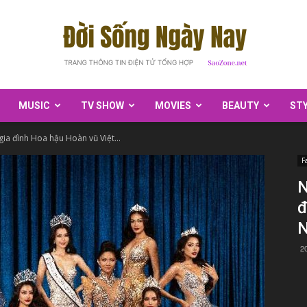
MUSIC
TV SHOW
MOVIES
BEAUTY
ST
SaoZone
ia đình Hoa hậu Hoàn vũ Việt...
F
N
đ
N
2