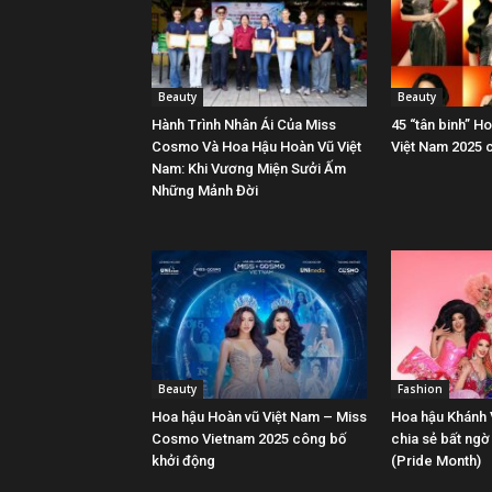
Beauty
Beauty
Hành Trình Nhân Ái Của Miss
45 “tân binh” H
Cosmo Và Hoa Hậu Hoàn Vũ Việt
Việt Nam 2025 c
Nam: Khi Vương Miện Sưởi Ấm
Những Mảnh Đời
Beauty
Fashion
Hoa hậu Hoàn vũ Việt Nam – Miss
Hoa hậu Khánh
Cosmo Vietnam 2025 công bố
chia sẻ bất ng
khởi động
(Pride Month)