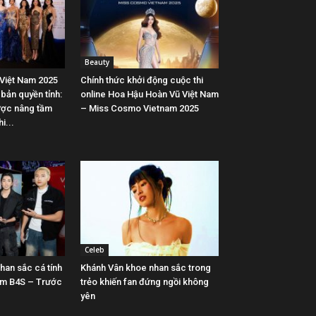
Beauty
Việt Nam 2025
Chính thức khởi động cuộc thi
bản quyền tỉnh:
online Hoa Hậu Hoàn Vũ Việt Nam
lược nâng tầm
– Miss Cosmo Vietnam 2025
i...
Celeb
han sắc cá tính
Khánh Vân khoe nhan sắc trong
him B4S – Trước
trẻo khiến fan đứng ngồi không
yên