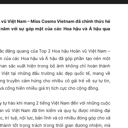
n vũ Việt Nam – Miss Cosmo Vietnam đã chính thức hé
15 năm với sự góp mặt của các Hoa hậu và Á hậu qua
ắc đăng quang của Top 2 Hoa hậu Hoàn vũ Việt Nam –
n của các Hoa hậu và Á hậu đã góp phần tạo nên một
nhan sắc xuất hiện trong bộ ảnh không chỉ hoàn thành
ữ Việt tại những đấu trường sắc đẹp quốc tế, mang về
ng truyền cảm hứng cho nhiều cô gái trẻ về sự tự tin,
à cống hiến nhiều giá trị tích cực cho cộng đồng.
ầy tự hào khi mang 2 tiếng Việt Nam đến với những cuộc
àn vũ Việt Nam đã tìm kiếm và quy tụ được những đại
, trí tuệ, nội lực, bản lĩnh và có nhiều đóng góp cho xã
thành tốt trọng trách trong thời gian đương nhiệm, mà