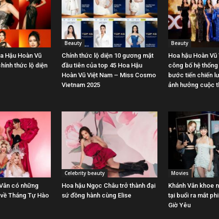
Beauty
Beauty
oa Hậu Hoàn Vũ
Chính thức lộ diện 10 gương mặt
Hoa hậu Hoàn Vũ 
hính thức lộ diện
đầu tiên của top 45 Hoa Hậu
công bố hệ thống 
Hoàn Vũ Việt Nam – Miss Cosmo
bước tiến chiến 
Vietnam 2025
ảnh hưởng cuộc th
Celebrity beauty
Movies
 Vân có những
Hoa hậu Ngọc Châu trở thành đại
Khánh Vân khoe n
ờ về Tháng Tự Hào
sứ đồng hành cùng Elise
tại buổi ra mắt p
Giờ Yêu