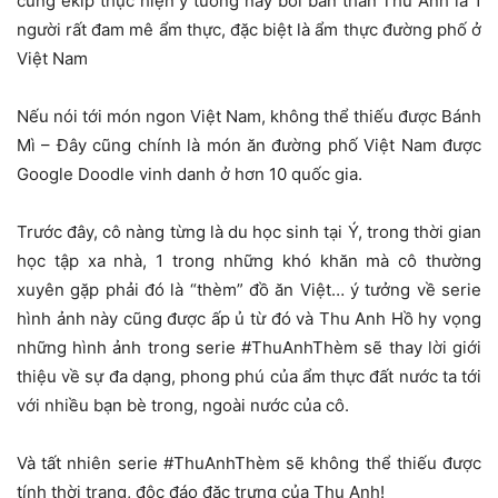
cùng ekip thực hiện ý tưởng này bởi bản thân Thu Anh là 1
người rất đam mê ẩm thực, đặc biệt là ẩm thực đường phố ở
Việt Nam
Nếu nói tới món ngon Việt Nam, không thể thiếu được Bánh
Mì – Đây cũng chính là món ăn đường phố Việt Nam được
Google Doodle vinh danh ở hơn 10 quốc gia.
Trước đây, cô nàng từng là du học sinh tại Ý, trong thời gian
học tập xa nhà, 1 trong những khó khăn mà cô thường
xuyên gặp phải đó là “thèm” đồ ăn Việt… ý tưởng về serie
hình ảnh này cũng được ấp ủ từ đó và Thu Anh Hồ hy vọng
những hình ảnh trong serie #ThuAnhThèm sẽ thay lời giới
thiệu về sự đa dạng, phong phú của ẩm thực đất nước ta tới
với nhiều bạn bè trong, ngoài nước của cô.
Và tất nhiên serie #ThuAnhThèm sẽ không thể thiếu được
tính thời trang, độc đáo đặc trưng của Thu Anh!