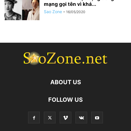
mạng gọi tên vì khá...
Sao Zone
-
16/05/2020
ABOUT US
FOLLOW US