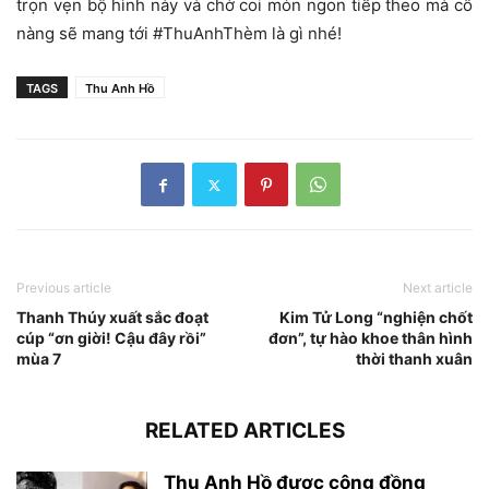
trọn vẹn bộ hình này và chờ coi món ngon tiếp theo mà cô
nàng sẽ mang tới #ThuAnhThèm là gì nhé!
TAGS
Thu Anh Hồ
Previous article
Next article
Thanh Thúy xuất sắc đoạt
Kim Tử Long “nghiện chốt
cúp “ơn giời! Cậu đây rồi”
đơn”, tự hào khoe thân hình
mùa 7
thời thanh xuân
RELATED ARTICLES
Thu Anh Hồ được cộng đồng