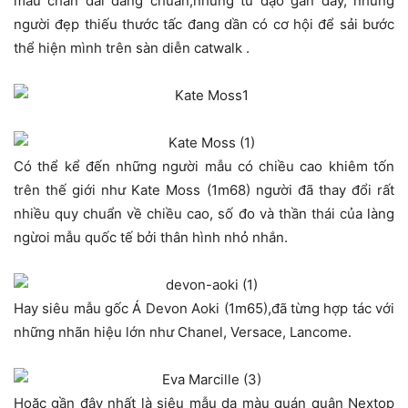
mẫu chân dài dáng chuẩn,nhưng từ dạo gần đây, những
người đẹp thiếu thước tấc đang dần có cơ hội để sải bước
thể hiện mình trên sàn diễn catwalk .
Có thể kể đến những người mẫu có chiều cao khiêm tốn
trên thế giới như Kate Moss (1m68) người đã thay đổi rất
nhiều quy chuẩn về chiều cao, số đo và thần thái của làng
ngừoi mẫu quốc tế bởi thân hình nhỏ nhắn.
Hay siêu mẫu gốc Á Devon Aoki (1m65),đã từng hợp tác với
những nhãn hiệu lớn như Chanel, Versace, Lancome.
Hoặc gần đây nhất là siêu mẫu da màu quán quân Nextop