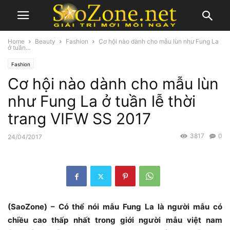
Home
Beauty
Fashion
Cơ hội nào dành cho mẫu lùn như Fung La
ở tuần...
Fashion
Cơ hội nào dành cho mẫu lùn
như Fung La ở tuần lễ thời
trang VIFW SS 2017
3817
0
24/04/2017
(SaoZone) – Có thể nói mẫu Fung La là người mẫu có
chiều cao thấp nhất trong giới người mẫu việt nam