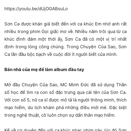
https://youtu.be/dUjOGABsuLo
Sơn Ca được khán giả biết đến với ca khúc Em nhớ anh rất
nhiều trong phim Gọi giấc mơ về. Nhiều năm trôi qua từ ca
khúc đình đám một thời ấy, Sơn Ca đã có một vị trí nhất
định trong lòng công chúng. Trong Chuyện Của Sao, Sơn
Ca lần đầu bộc bạch về cuộc đời ít người biết của mình.
Bán nhà của mẹ để làm album đầu tay
Mở đầu Chuyện Của Sao, MC Minh Đức đã sử dụng Thần
số học để tìm ra con số đặc trưng qua cái tên của Sơn Ca.
Với con số 5, nữ ca sĩ được mô tả là người thông minh, thích
mạo hiểm, du lịch khám phá những điều mới mẻ. Đặc biệt
trong nghệ thuật, cô luôn chọn sự dấn thân mạo hiểm.
Kể về cơ duyên đến với ca khúc nhạc phim này, lúc đó Sơn