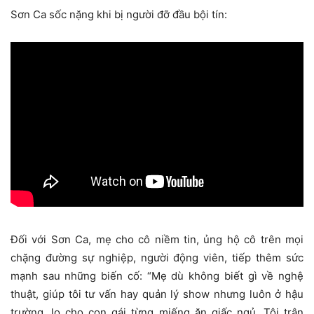
Sơn Ca sốc nặng khi bị người đỡ đầu bội tín:
Đối với Sơn Ca, mẹ cho cô niềm tin, ủng hộ cô trên mọi
chặng đường sự nghiệp, người động viên, tiếp thêm sức
mạnh sau những biến cố: “Mẹ dù không biết gì về nghệ
thuật, giúp tôi tư vấn hay quản lý show nhưng luôn ở hậu
trường, lo cho con gái từng miếng ăn giấc ngủ. Tôi trân