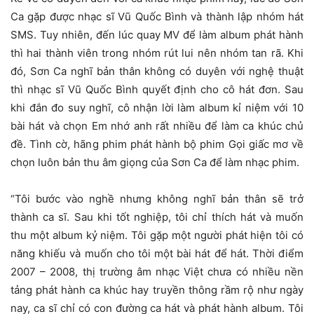
Ca gặp được nhạc sĩ Vũ Quốc Bình và thành lập nhóm hát
SMS. Tuy nhiên, đến lúc quay MV để làm album phát hành
thì hai thành viên trong nhóm rút lui nên nhóm tan rã. Khi
đó, Sơn Ca nghĩ bản thân không có duyên với nghệ thuật
thì nhạc sĩ Vũ Quốc Bình quyết định cho cô hát đơn. Sau
khi đắn đo suy nghĩ, cô nhận lời làm album kỉ niệm với 10
bài hát và chọn Em nhớ anh rất nhiều để làm ca khúc chủ
đề. Tình cờ, hãng phim phát hành bộ phim Gọi giấc mơ về
chọn luôn bản thu âm giọng của Sơn Ca để làm nhạc phim.
“Tôi bước vào nghề nhưng không nghĩ bản thân sẽ trở
thành ca sĩ. Sau khi tốt nghiệp, tôi chỉ thích hát và muốn
thu một album kỷ niệm. Tôi gặp một người phát hiện tôi có
năng khiếu và muốn cho tôi một bài hát để hát. Thời điểm
2007 – 2008, thị trường âm nhạc Việt chưa có nhiều nền
tảng phát hành ca khúc hay truyền thông rầm rộ như ngày
nay, ca sĩ chỉ có con đường ca hát và phát hành album. Tôi