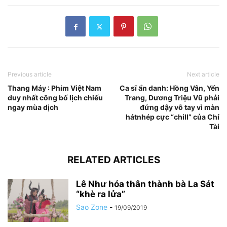
Previous article
Next article
Thang Máy : Phim Việt Nam
Ca sĩ ẩn danh: Hồng Vân, Yến
duy nhất công bố lịch chiếu
Trang, Dương Triệu Vũ phải
ngay mùa dịch
đứng dậy vỗ tay vì màn
hátnhép cực “chill” của Chí
Tài
RELATED ARTICLES
Lê Như hóa thân thành bà La Sát
“khè ra lửa”
Sao Zone
-
19/09/2019