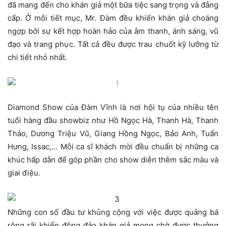
đã mang đến cho khán giả một bữa tiệc sang trọng và đẳng
cấp. Ở mỗi tiết mục, Mr. Đàm đều khiến khán giả choáng
ngợp bởi sự kết hợp hoàn hảo của âm thanh, ánh sáng, vũ
đạo và trang phục. Tất cả đều được trau chuốt kỹ lưỡng từ
chi tiết nhỏ nhất.
Diamond Show của Đàm Vĩnh là nơi hội tụ của nhiều tên
tuổi hàng đầu showbiz như Hồ Ngọc Hà, Thanh Hà, Thanh
Thảo, Dương Triệu Vũ, Giang Hồng Ngọc, Bảo Anh, Tuấn
Hưng, Issac,… Mỗi ca sĩ khách mời đều chuẩn bị những ca
khúc hấp dẫn để góp phần cho show diễn thêm sắc màu và
giai điệu.
Những con số đầu tư khủng cộng với việc được quảng bá
rộng rãi khiến đông đảo khán giả mong chờ được thưởng