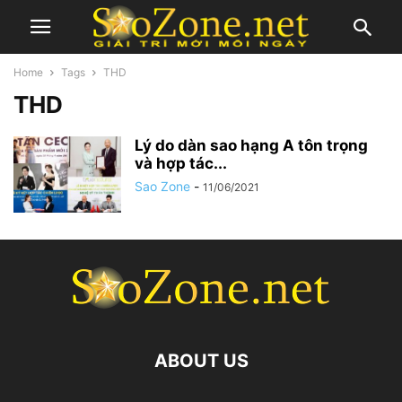
Home
Tags
THD
THD
Lý do dàn sao hạng A tôn trọng
và hợp tác...
Sao Zone
-
11/06/2021
ABOUT US