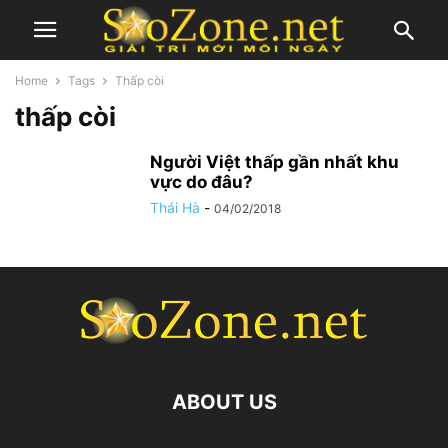
Home
Tags
Thấp còi
thấp còi
Người Việt thấp gần nhất khu
vực do đâu?
Thái Hà
-
04/02/2018
ABOUT US