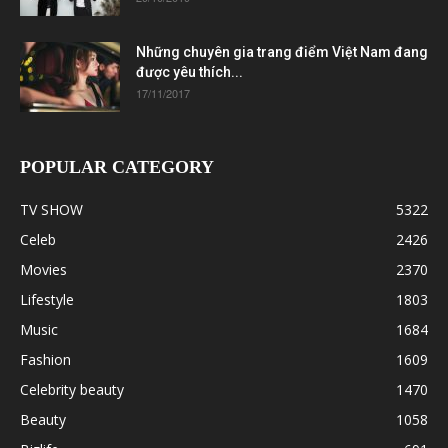
Những chuyên gia trang điểm Việt Nam đang
được yêu thích...
17/11/2017
POPULAR CATEGORY
TV SHOW
5322
Celeb
2426
Movies
2370
Lifestyle
1803
Music
1684
Fashion
1609
Celebrity beauty
1470
Beauty
1058