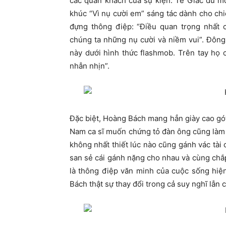
các quan khách của sự kiện. Tê Giác dù mớ
khúc “Vì nụ cười em” sáng tác dành cho ch
đựng thông điệp: “Điều quan trọng nhất
chúng ta những nụ cười và niềm vui”. Đông
này dưới hình thức flashmob. Trên tay họ
nhẫn nhịn”.
Đặc biệt, Hoàng Bách mang hẳn giày cao gót
Nam ca sĩ muốn chứng tỏ đàn ông cũng làm
không nhất thiết lúc nào cũng gánh vác tài 
san sẻ cái gánh nặng cho nhau và cùng chắ
là thông điệp văn minh của cuộc sống hi
Bách thật sự thay đổi trong cả suy nghĩ lẫn 