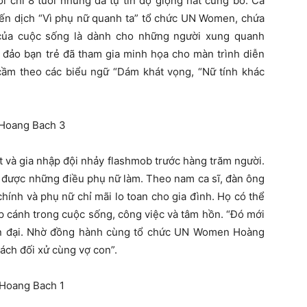
i chỉ 8 tuổi nhưng đã tự tin đọ giọng hát cùng bố. Ca
iến dịch “Vì phụ nữ quanh ta” tổ chức UN Women, chứa
 của cuộc sống là dành cho những người xung quanh
 đảo bạn trẻ đã tham gia minh họa cho màn trình diễn
 cầm theo các biểu ngữ “Dám khát vọng, “Nữ tính khác
 và gia nhập đội nhảy flashmob trước hàng trăm người.
 được những điều phụ nữ làm. Theo nam ca sĩ, đàn ông
chính và phụ nữ chỉ mãi lo toan cho gia đình. Họ có thể
p cánh trong cuộc sống, công việc và tâm hồn. “Đó mới
ện đại. Nhờ đồng hành cùng tổ chức UN Women Hoàng
cách đối xử cùng vợ con”.