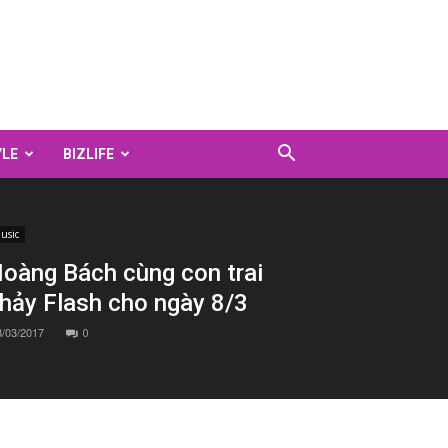
YLE
BIZLIFE
usic
oàng Bách cùng con trai
hảy Flash cho ngày 8/3
8/03/2017
0