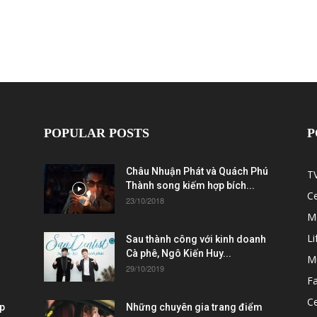
POPULAR POSTS
P
Châu Nhuận Phát và Quách Phú
T
Thành song kiếm hợp bích...
C
23/10/2018
M
Li
Sau thành công với kinh doanh
Cà phê, Ngô Kiến Huy...
M
29/10/2019
F
Ce
ẹp
Những chuyên gia trang điểm