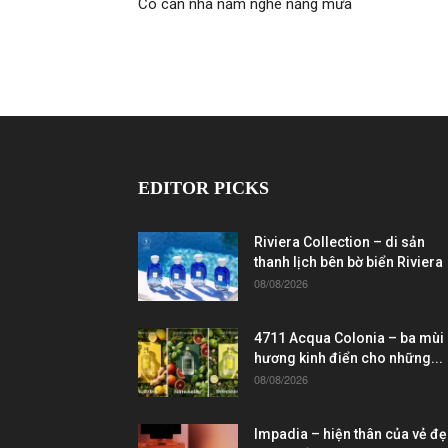
Có căn nhà nằm nghe nắng mưa
EDITOR PICKS
Riviera Collection – di sản
thanh lịch bên bờ biển Riviera
08/08/2026
4711 Acqua Colonia – ba mùi
hương kinh điển cho những...
08/08/2026
Impadia – hiện thân của vẻ đ