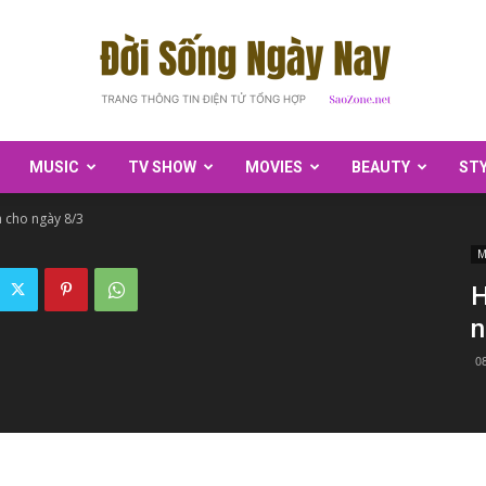
MUSIC
TV SHOW
MOVIES
BEAUTY
ST
SaoZone
h cho ngày 8/3
M
H
n
0