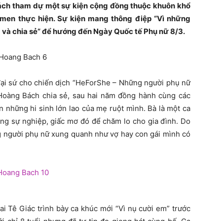
Bách tham dự một sự kiện cộng đồng thuộc khuôn khổ
men thực hiện. Sự kiện mang thông điệp “Vì những
 và chia sẻ” để hướng đến Ngày Quốc tế Phụ nữ 8/3.
đại sứ cho chiến dịch “HeForShe – Những người phụ nữ
, Hoàng Bách chia sẻ, sau hai năm đồng hành cùng các
n những hi sinh lớn lao của mẹ ruột mình. Bà là một ca
rong sự nghiệp, giấc mơ đó để chăm lo cho gia đình. Do
người phụ nữ xung quanh như vợ hay con gái mình có
i Tê Giác trình bày ca khúc mới “Vì nụ cười em” trước