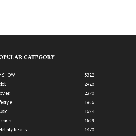
OPULAR CATEGORY
V SHOW
5322
eleb
2426
ovies
2370
festyle
1806
usic
1684
ashion
1609
lebrity beauty
1470