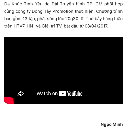
Dạ Khúc Tình Yêu do Đài Truyền hình TPHCM phối hợp
cùng công ty Đông Tây Promotion thực hiện. Chương trình
bao gồm 13 tập, phát sóng lúc 20g30 tối Thứ bảy hàng tuần
trên HTV7, HN1 và Giải trí TV, bắt đầu từ 08/04/2017.
Ngọc Minh