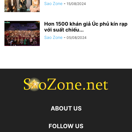
Sao Zone
-
15/08/2024
Hơn 1500 khán giả Úc phủ kín rạp
với suất chiếu...
Sao Zone
-
05/08/2024
ABOUT US
FOLLOW US