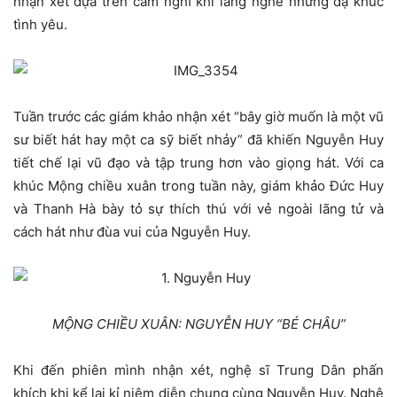
nhận xét dựa trên cảm nghĩ khi lắng nghe những dạ khúc
tình yêu.
Tuần trước các giám khảo nhận xét “bây giờ muốn là một vũ
sư biết hát hay một ca sỹ biết nhảy” đã khiến Nguyễn Huy
tiết chế lại vũ đạo và tập trung hơn vào giọng hát. Với ca
khúc Mộng chiều xuân trong tuần này, giám khảo Đức Huy
và Thanh Hà bày tỏ sự thích thú với vẻ ngoài lãng tử và
cách hát như đùa vui của Nguyễn Huy.
MỘNG CHIỀU XUÂN: NGUYỄN HUY “BÉ CHÂU”
Khi đến phiên mình nhận xét, nghệ sĩ Trung Dân phấn
khích khi kể lại kỉ niệm diễn chung cùng Nguyễn Huy. Nghệ