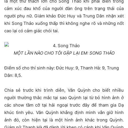
là một thử thách lớn cho Song Thảo khi phải diễn trong
cảm xúc đau khổ của người đàn ông trên trạng thái của
người phụ nữ. Giám khảo Đức Huy và Trung Dân nhận xét
khi Song Thảo xuống thấp thì không nghe rõ và những nốt
cao lại có cảm giác chói tai.
MỘT LẦN NÀO CHO TÔI GẶP LẠI EM: SONG THẢO
Điểm số cho thí sinh này: Đức Huy: 9, Thanh Hà: 9, Trung
Dân: 8,5.
Chia sẻ trước khi trình diễn, Vân Quỳnh cho biết nhiều
người thường thắc mắc tại sao Quỳnh lại từ bỏ hình ảnh ở
các show tầm cỡ tại hải ngoại trước đây để tham gia Dạ
khúc tình yêu. Vân Quỳnh khẳng định mình vẫn giữ hình
ảnh đó, còn hiện tại là một hình ảnh khác trong Quỳnh.
Giám nữ Thanh Hà đã dành lời khen có cánh khi Vân Quỳnh