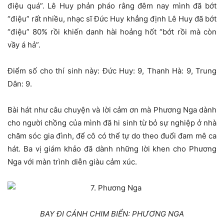
điệu quá”. Lê Huy phản pháo rằng đêm nay mình đã bớt
“điệu” rất nhiều, nhạc sĩ Đức Huy khẳng định Lê Huy đã bớt
“điệu” 80% rồi khiến danh hài hoảng hốt “bớt rồi mà còn
vầy á hả”.
Điểm số cho thí sinh này: Đức Huy: 9, Thanh Hà: 9, Trung
Dân: 9.
Bài hát như câu chuyện và lời cảm ơn mà Phương Nga dành
cho người chồng của mình đã hi sinh từ bỏ sự nghiệp ở nhà
chăm sóc gia đình, để cô có thể tự do theo đuổi đam mê ca
hát. Ba vị giám khảo đã dành những lời khen cho Phương
Nga với màn trình diễn giàu cảm xúc.
BAY ĐI CÁNH CHIM BIỂN: PHƯƠNG NGA