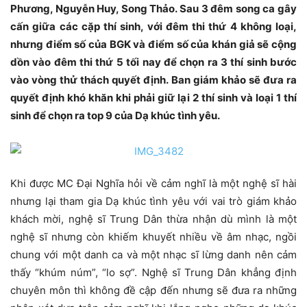
Phương, Nguyễn Huy, Song Thảo. Sau 3 đêm song ca gây
cấn giữa các cặp thí sinh, với đêm thi thứ 4 không loại,
nhưng điểm số của BGK và điểm số của khán giả sẽ cộng
dồn vào đêm thi thứ 5 tối nay để chọn ra 3 thí sinh bước
vào vòng thử thách quyết định. Ban giám khảo sẽ đưa ra
quyết định khó khăn khi phải giữ lại 2 thí sinh và loại 1 thí
sinh để chọn ra top 9 của Dạ khúc tình yêu.
Khi được MC Đại Nghĩa hỏi về cảm nghĩ là một nghệ sĩ hài
nhưng lại tham gia Dạ khúc tình yêu với vai trò giám khảo
khách mời, nghệ sĩ Trung Dân thừa nhận dù mình là một
nghệ sĩ nhưng còn khiếm khuyết nhiều về âm nhạc, ngồi
chung với một danh ca và một nhạc sĩ lừng danh nên cảm
thấy “khúm núm”, “lo sợ”. Nghệ sĩ Trung Dân khẳng định
chuyên môn thì không đề cập đến nhưng sẽ đưa ra những