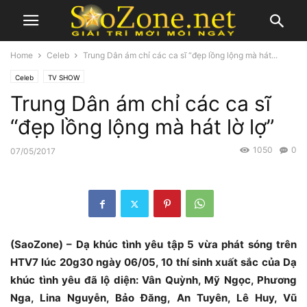
Home
Celeb
Trung Dân ám chỉ các ca sĩ “đẹp lồng lộng mà hát...
Celeb
TV SHOW
Trung Dân ám chỉ các ca sĩ
“đẹp lồng lộng mà hát lờ lợ”
1050
0
07/05/2017
(SaoZone) – Dạ khúc tình yêu tập 5 vừa phát sóng trên
HTV7 lúc 20g30 ngày 06/05, 10 thí sinh xuất sắc của Dạ
khúc tình yêu đã lộ diện: Vân Quỳnh, Mỹ Ngọc, Phương
Nga, Lina Nguyễn, Bảo Đăng, An Tuyên, Lê Huy, Vũ