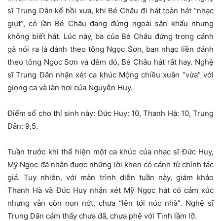
sĩ Trung Dân kể hồi xưa, khi Bé Châu đi hát toàn hát “nhạc
giựt”, có lần Bé Châu đang đứng ngoài sân khấu nhưng
không biết hát. Lúc này, ba của Bé Châu đứng trong cánh
gà nói ra là đánh theo tông Ngọc Sơn, ban nhạc liền đánh
theo tông Ngọc Sơn và đêm đó, Bé Châu hát rất hay. Nghệ
sĩ Trung Dân nhận xét ca khúc Mộng chiều xuân “vừa” với
giọng ca và làn hơi của Nguyễn Huy.
Điểm số cho thí sinh này: Đức Huy: 10, Thanh Hà: 10, Trung
Dân: 9,5.
Tuần trước khi thể hiện một ca khúc của nhạc sĩ Đức Huy,
Mỹ Ngọc đã nhận được những lời khen có cánh từ chính tác
giả. Tuy nhiên, với màn trình diễn tuần này, giám khảo
Thanh Hà và Đức Huy nhận xét Mỹ Ngọc hát có cảm xúc
nhưng vẫn còn non nớt, chưa “lên tới nóc nhà”. Nghệ sĩ
Trung Dân cảm thấy chưa đã, chưa phê với Tình lầm lỡ.