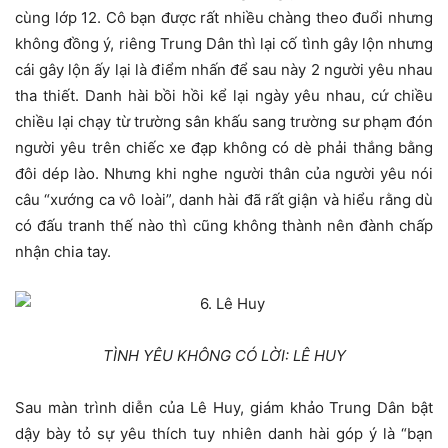
cùng lớp 12. Cô bạn được rất nhiều chàng theo đuổi nhưng
không đồng ý, riêng Trung Dân thì lại cố tình gây lộn nhưng
cái gây lộn ấy lại là điểm nhấn để sau này 2 người yêu nhau
tha thiết. Danh hài bồi hồi kể lại ngày yêu nhau, cứ chiều
chiều lại chạy từ trường sân khấu sang trường sư phạm đón
người yêu trên chiếc xe đạp không có dè phải thắng bằng
đôi dép lào. Nhưng khi nghe người thân của người yêu nói
câu “xướng ca vô loài”, danh hài đã rất giận và hiểu rằng dù
có đấu tranh thế nào thì cũng không thành nên đành chấp
nhận chia tay.
TÌNH YÊU KHÔNG CÓ LỜI: LÊ HUY
Sau màn trình diễn của Lê Huy, giám khảo Trung Dân bật
dậy bày tỏ sự yêu thích tuy nhiên danh hài góp ý là “bạn