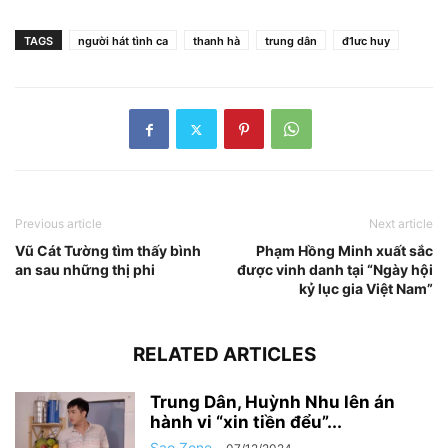
TAGS
người hát tình ca
thanh hà
trung dân
đ1ưc huy
Previous article
Next article
Vũ Cát Tường tìm thấy bình
Phạm Hồng Minh xuất sắc
an sau những thị phi
được vinh danh tại “Ngày hội
kỷ lục gia Việt Nam”
RELATED ARTICLES
Trung Dân, Huỳnh Nhu lên án
hành vi “xin tiền đểu”...
Sao Zone
-